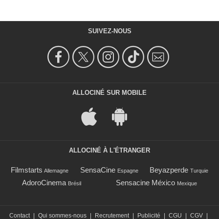
SUIVEZ-NOUS
ALLOCINÉ SUR MOBILE
ALLOCINÉ À L'ÉTRANGER
Filmstarts
SensaCine
Beyazperde
Allemagne
Espagne
Turquie
AdoroCinema
Sensacine México
Brésil
Mexique
Contact
|
Qui sommes-nous
|
Recrutement
|
Publicité
|
CGU
|
CGV
|