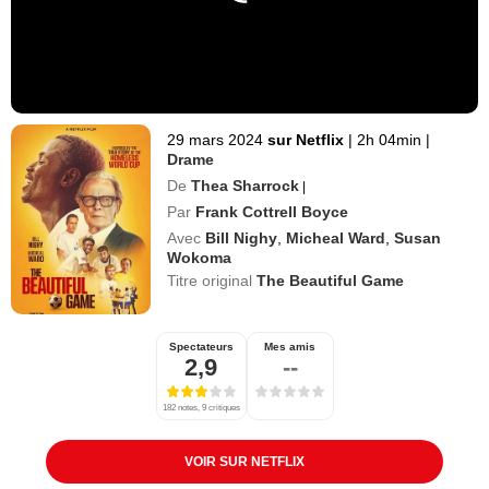
29 mars 2024
sur Netflix
|
2h 04min
|
Drame
De
Thea Sharrock
|
Par
Frank Cottrell Boyce
Avec
Bill Nighy
,
Micheal Ward
,
Susan
Wokoma
Titre original
The Beautiful Game
Spectateurs
Mes amis
2,9
--
182 notes, 9 critiques
VOIR SUR NETFLIX