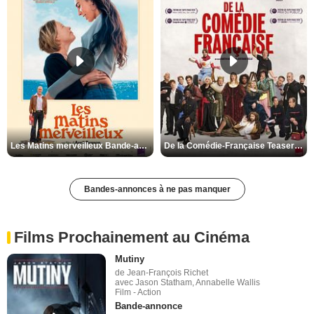
Les Matins merveilleux Bande-annonce VF
De la Comédie-Française Teaser VF
Bandes-annonces à ne pas manquer
Films Prochainement au Cinéma
Mutiny
de Jean-François Richet
avec Jason Statham, Annabelle Wallis
Film - Action
Bande-annonce