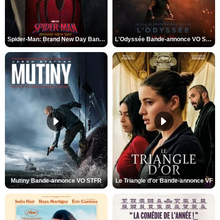
Spider-Man: Brand New Day Bande-annonce VO STFR
L'Odyssée Bande-annonce VO STFR
Mutiny Bande-annonce VO STFR
Le Triangle d'or Bande-annonce VF