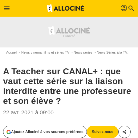
profil
menu
search
Accueil
News cinéma, films et séries TV
News séries
News Séries à la TV
A Te
A Teacher sur CANAL+ : que
vaut cette série sur la liaison
interdite entre une professeure
et son élève ?
22 avr. 2021 à 09:00
Ajoutez Allociné à vos sources préférées
Suivez-nous
Partag