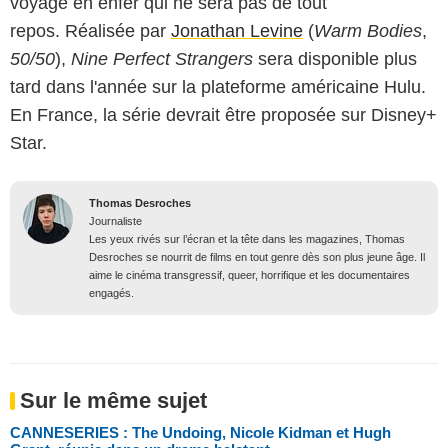
voyage en enfer qui ne sera pas de tout
repos. Réalisée par
Jonathan Levine
(
Warm Bodies
,
50/50
),
Nine Perfect Strangers
sera disponible plus
tard dans l'année sur la plateforme américaine Hulu.
En France, la série devrait être proposée sur Disney+
Star.
Thomas Desroches
Journaliste
Les yeux rivés sur l’écran et la tête dans les magazines, Thomas
Desroches se nourrit de films en tout genre dès son plus jeune âge. Il
aime le cinéma transgressif, queer, horrifique et les documentaires
engagés.
Sur le même sujet
CANNESERIES : The Undoing, Nicole Kidman et Hugh