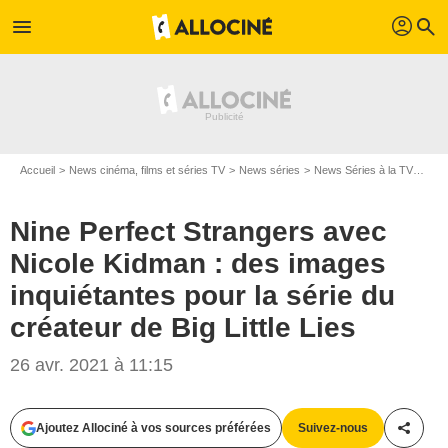
profil
menu
search
Accueil
News cinéma, films et séries TV
News séries
News Séries à la TV
Nine
Nine Perfect Strangers avec
Nicole Kidman : des images
inquiétantes pour la série du
créateur de Big Little Lies
26 avr. 2021 à 11:15
Ajoutez Allociné à vos sources préférées
Suivez-nous
Partag