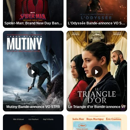
Spider-Man: Brand New Day Bande-annonce VO STFR
L'Odyssée Bande-annonce VO STFR
Mutiny Bande-annonce VO STFR
Le Triangle d'or Bande-annonce VF