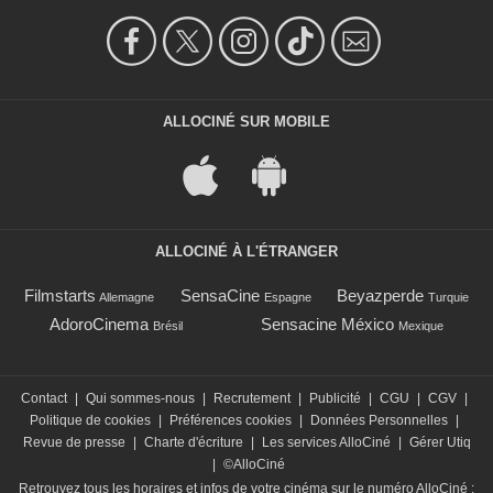
ALLOCINÉ SUR MOBILE
ALLOCINÉ À L'ÉTRANGER
Filmstarts
SensaCine
Beyazperde
Allemagne
Espagne
Turquie
AdoroCinema
Sensacine México
Brésil
Mexique
Contact
|
Qui sommes-nous
|
Recrutement
|
Publicité
|
CGU
|
CGV
|
Politique de cookies
|
Préférences cookies
|
Données Personnelles
|
Revue de presse
|
Charte d'écriture
|
Les services AlloCiné
|
Gérer Utiq
|
©AlloCiné
Retrouvez tous les horaires et infos de votre cinéma sur le numéro AlloCiné :