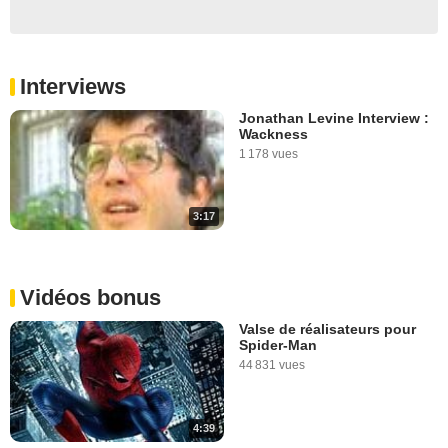
Interviews
Jonathan Levine Interview :
Wackness
1 178 vues
3:17
Vidéos bonus
Valse de réalisateurs pour
Spider-Man
44 831 vues
4:39