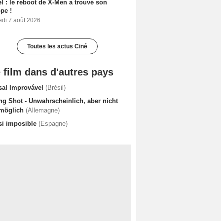
l : le reboot de X-Men a trouvé son
pe !
edi 7 août 2026
Toutes les actus Ciné
 film dans d'autres pays
sal Improvável
(Brésil)
ng Shot - Unwahrscheinlich, aber nicht
möglich
(Allemagne)
si imposible
(Espagne)