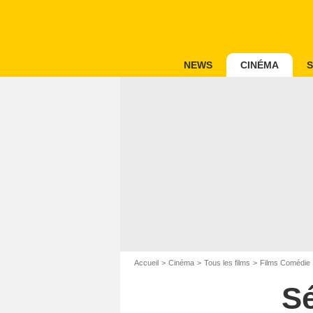
NEWS
CINÉMA
S
Accueil
Cinéma
Tous les films
Films Comédie
Sé