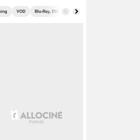
ming
VOD
Blu-Ray, DVD
Photos
Musique
Secrets de