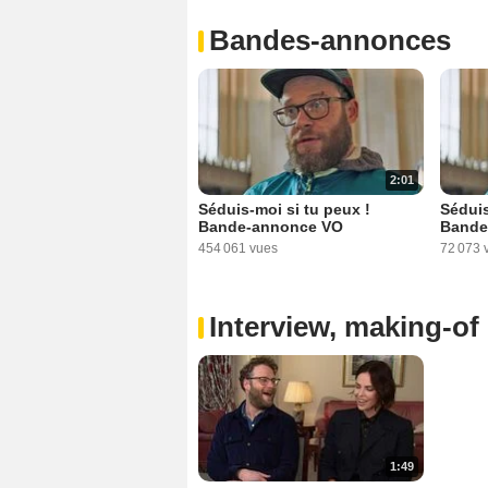
Bandes-annonces
2:01
Séduis-moi si tu peux !
Séduis
Bande-annonce VO
Bande
454 061 vues
72 073 
Interview, making-of 
1:49