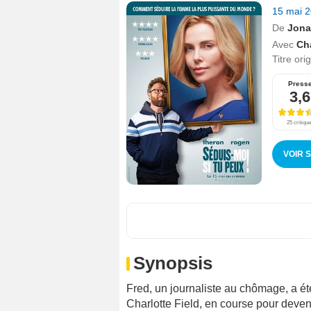
15 mai 
De
Jona
Avec
Ch
Titre ori
Press
3,6
25 critiqu
VOIR 
Synopsis
Fred, un journaliste au chômage, a 
Charlotte Field, en course pour deveni