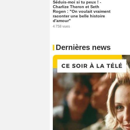
Séduis-moi si tu peux ! -
Charlize Theron et Seth
Rogen : "On voulait vraiment
raconter une belle histoire
d'amour"
4 758 vues
Dernières news