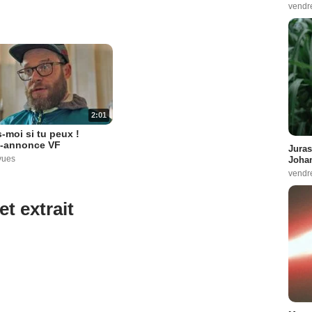
vendr
2:01
-moi si tu peux !
-annonce VF
Juras
vues
Johan
vendr
et extrait