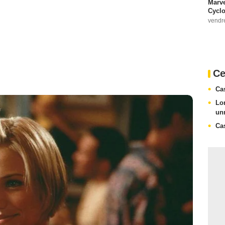
Marve
Cyclo
vendr
Ce
Ca
Lo
un
Ca