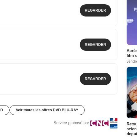
REGARDER
REGARDER
Après
film 
vendr
REGARDER
OD
Voir toutes les offres DVD BLU-RAY
Service proposé par
Retou
scien
depui