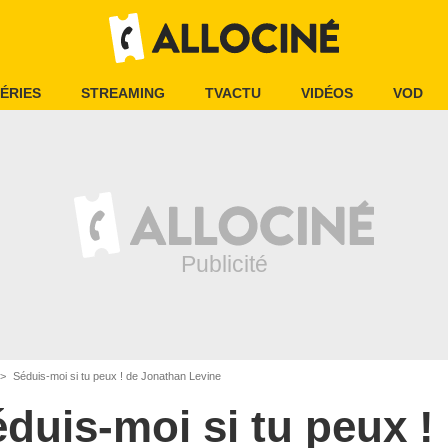
ÉRIES
STREAMING
TVACTU
VIDÉOS
VOD
Séduis-moi si tu peux ! de Jonathan Levine
duis-moi si tu peux !