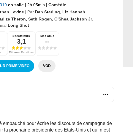
2019
en salle
|
2h 05min
|
Comédie
than Levine
Par
Dan Sterling
,
Liz Hannah
|
arlize Theron
,
Seth Rogen
,
O'Shea Jackson Jr.
ginal
Long Shot
e
Spectateurs
Mes amis
3,1
--
es
2781 notes, 214 critiques
SUR PRIME VIDEO
VOD
été embauché pour écrire les discours de campagne de
r la prochaine présidente des Etats-Unis et qui n’est