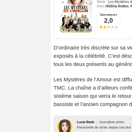
Série :
Les Mystères d
Avec
Hélène Rolles
,
Spectateurs
2,0
D’ordinaire très discrète sur sa vi
exposés à la célébrité. C’est dés
tous les deux présents au généri
Les Mystères de l’Amour est diff
TMC. La chaîne a d’ailleurs conf
sixième saison qui verra le retou
bassiste et l’ancien compagnon 
Lucie Reeb
-
Journaliste séries
Passionnée de séries depuis son plus j