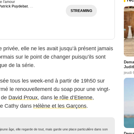
e l'amour
Patrick Puydebat
,
Elsa Esnoult
STREAMING
e privée, elle ne les avait jusqu’à présent jamais
ormais sur le point de changer puisqu’ils sont
Demai
que de la série.
Judit
jeudi 
usée tous les week-end à partir de 19h50 sur
irmé le renouvellement du soap pour une vingt-
r de
David Proux
, dans
le rôle d’Etienne
,
de Cathy dans
Hélène et les Garçons
.
eune âge, elle regarde de tout, mais garde une place particulière dans son
Demai