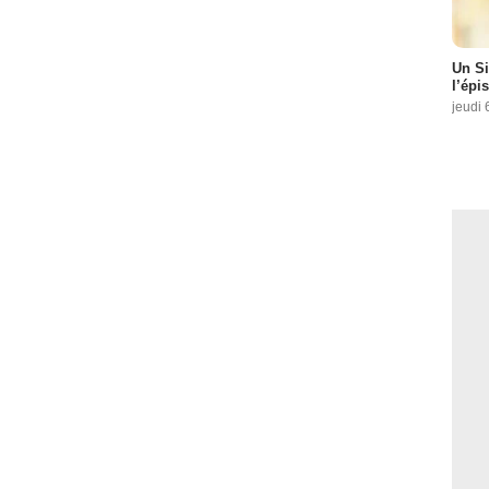
Un Si
l’épi
jeudi 