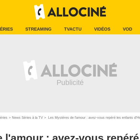
ÉRIES
STREAMING
TVACTU
VIDÉOS
VOD
Marlene Awaad/TMC
éries
News Séries à la TV
Les Mystères de l'amour : avez-vous repéré les enfants d'Hé
 l'amour : avez-vous repéré