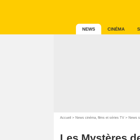
NEWS
CINÉMA
S
Accueil
News cinéma, films et séries TV
News s
Les Mystères de