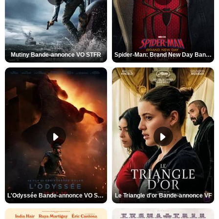
Mutiny Bande-annonce VO STFR
Spider-Man: Brand New Day Bande-annonce VO STFR
L'Odyssée Bande-annonce VO STFR
Le Triangle d'or Bande-annonce VF