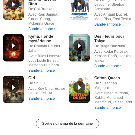
Dino
Leygonie, Stephan
De Cal Brunker
Archinard
Avec Rain Janjua,
Avec Arnaud Ducret,
Carter Young,
Marc Riso, Fred Testot
Mckenna Grace
Bande-annonce
Bande-annonce
Kyma, l’onde
Des Fleurs pour
mystérieuse
Tokyo
De Romain Daudet-
De Yuiga Danzuka
Jahan
Avec Kodai Kurosaki,
Avec Jules Lefebvre,
Ken'ichi Endô, Haruka
Lucy Loste Berset,
Igawa
Mamadou Haïdara
Bande-annonce
Bande-annonce
Girl
Cotton Queen
De Shu Qi
De Suzannah
Mirghani
Avec Roy Chiu, Esther
Liu, Yu-Fei Lai
Avec Mihad Murtada,
Rabha Mohamed
Bande-annonce
Mahmoud, Talaat Farid
Bande-annonce
Sorties cinéma de la semaine