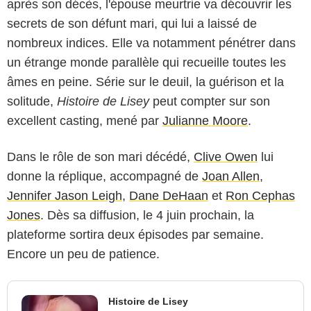
après son décès, l'épouse meurtrie va découvrir les
secrets de son défunt mari, qui lui a laissé de
nombreux indices. Elle va notamment pénétrer dans
un étrange monde parallèle qui recueille toutes les
âmes en peine. Série sur le deuil, la guérison et la
solitude,
Histoire de Lisey
peut compter sur son
excellent casting, mené par
Julianne Moore
.
Dans le rôle de son mari décédé,
Clive Owen
lui
donne la réplique, accompagné de
Joan Allen
,
Jennifer Jason Leigh
,
Dane DeHaan
et
Ron Cephas
Jones
. Dès sa diffusion, le 4 juin prochain, la
plateforme sortira deux épisodes par semaine.
Encore un peu de patience.
Histoire de Lisey