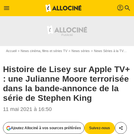
profil
menu
search
Accueil
News cinéma, films et séries TV
News séries
News Séries à la TV
Hist
Histoire de Lisey sur Apple TV+
: une Julianne Moore terrorisée
dans la bande-annonce de la
série de Stephen King
11 mai 2021 à 16:50
Ajoutez Allociné à vos sources préférées
Suivez-nous
Partag