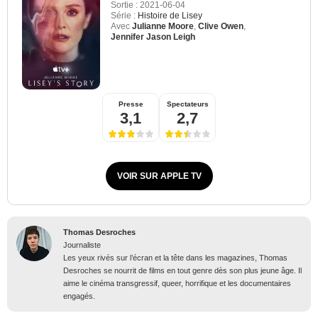
Sortie :
2021-06-04
Série :
Histoire de Lisey
Avec
Julianne Moore
,
Clive Owen
,
Jennifer Jason Leigh
Presse
Spectateurs
3,1
2,7
VOIR SUR APPLE TV
Thomas Desroches
Journaliste
Les yeux rivés sur l’écran et la tête dans les magazines, Thomas
Desroches se nourrit de films en tout genre dès son plus jeune âge. Il
aime le cinéma transgressif, queer, horrifique et les documentaires
engagés.