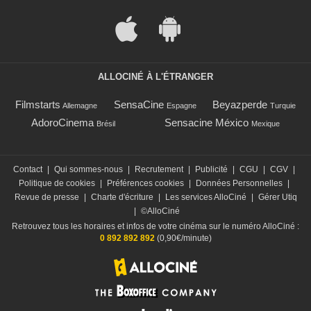
ALLOCINÉ À L'ÉTRANGER
Filmstarts
SensaCine
Beyazperde
Allemagne
Espagne
Turquie
AdoroCinema
Sensacine México
Brésil
Mexique
Contact
|
Qui sommes-nous
|
Recrutement
|
Publicité
|
CGU
|
CGV
|
Politique de cookies
|
Préférences cookies
|
Données Personnelles
|
Revue de presse
|
Charte d'écriture
|
Les services AlloCiné
|
Gérer Utiq
|
©AlloCiné
Retrouvez tous les horaires et infos de votre cinéma sur le numéro AlloCiné :
0 892 892 892
(0,90€/minute)