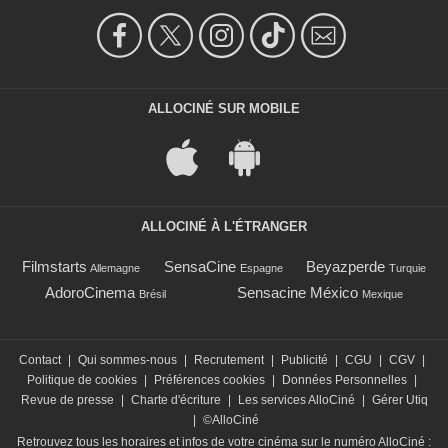
ALLOCINÉ SUR MOBILE
ALLOCINÉ À L'ÉTRANGER
Filmstarts
SensaCine
Beyazperde
Allemagne
Espagne
Turquie
AdoroCinema
Sensacine México
Brésil
Mexique
Contact
|
Qui sommes-nous
|
Recrutement
|
Publicité
|
CGU
|
CGV
|
Politique de cookies
|
Préférences cookies
|
Données Personnelles
|
Revue de presse
|
Charte d'écriture
|
Les services AlloCiné
|
Gérer Utiq
|
©AlloCiné
Retrouvez tous les horaires et infos de votre cinéma sur le numéro AlloCiné :