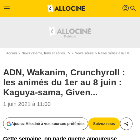
profil
menu
search
Accueil
News cinéma, films et séries TV
News séries
News Séries à la TV
ADN,
ADN, Wakanim, Crunchyroll :
les animés du 1er au 8 juin :
Kaguya-sama, Given...
1 juin 2021 à 11:00
Ajoutez Allociné à vos sources préférées
Suivez-nous
Partag
Cette semaine, on parle guerre amoureuse,