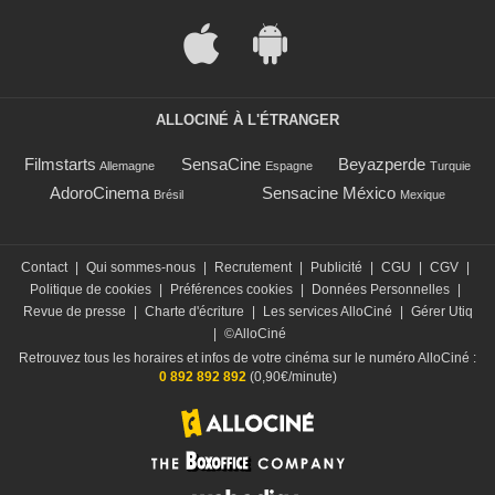
ALLOCINÉ À L'ÉTRANGER
Filmstarts
SensaCine
Beyazperde
Allemagne
Espagne
Turquie
AdoroCinema
Sensacine México
Brésil
Mexique
Contact
|
Qui sommes-nous
|
Recrutement
|
Publicité
|
CGU
|
CGV
|
Politique de cookies
|
Préférences cookies
|
Données Personnelles
|
Revue de presse
|
Charte d'écriture
|
Les services AlloCiné
|
Gérer Utiq
|
©AlloCiné
Retrouvez tous les horaires et infos de votre cinéma sur le numéro AlloCiné :
0 892 892 892
(0,90€/minute)