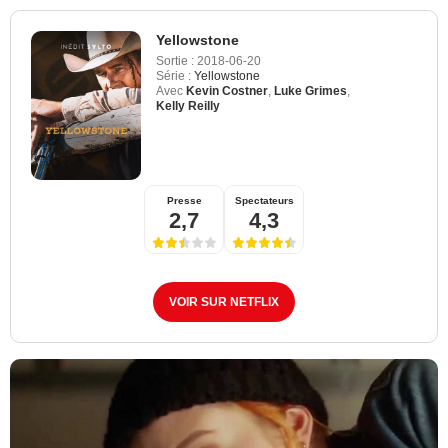
Yellowstone
Sortie :
2018-06-20
Série :
Yellowstone
Avec
Kevin Costner
,
Luke Grimes
,
Kelly Reilly
Presse
Spectateurs
2,7
4,3
VOIR SUR NETFLIX