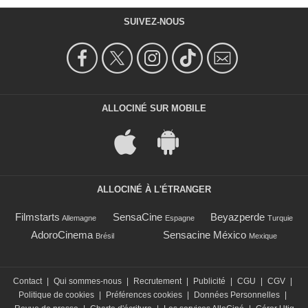
SUIVEZ-NOUS
ALLOCINÉ SUR MOBILE
ALLOCINÉ À L'ÉTRANGER
Filmstarts
SensaCine
Beyazperde
Allemagne
Espagne
Turquie
AdoroCinema
Sensacine México
Brésil
Mexique
Contact
|
Qui sommes-nous
|
Recrutement
|
Publicité
|
CGU
|
CGV
|
Politique de cookies
|
Préférences cookies
|
Données Personnelles
|