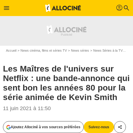
profil
menu
search
Accueil
News cinéma, films et séries TV
News séries
News Séries à la TV
Les 
Les Maîtres de l'univers sur
Netflix : une bande-annonce qui
sent bon les années 80 pour la
série animée de Kevin Smith
11 juin 2021 à 11:50
Ajoutez Allociné à vos sources préférées
Suivez-nous
Partag