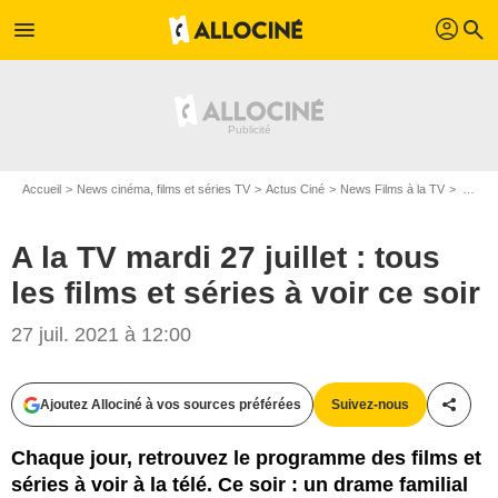
profil
menu
search
Accueil
News cinéma, films et séries TV
Actus Ciné
News Films à la TV
A la TV mardi 27 juillet : tous les films et séries à voir ce soir
A la TV mardi 27 juillet : tous
les films et séries à voir ce soir
27 juil. 2021 à 12:00
Walt Disney Pictures
Ajoutez Allociné à vos sources préférées
Suivez-nous
Partag
Chaque jour, retrouvez le programme des films et
séries à voir à la télé. Ce soir : un drame familial