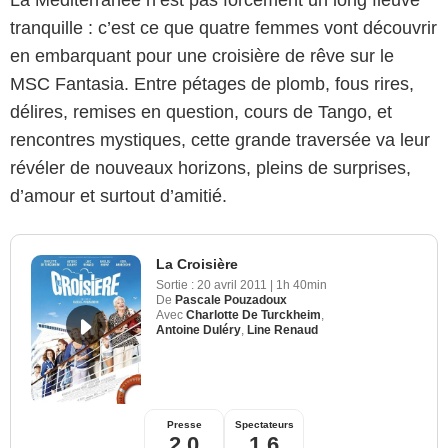
La Méditerranée n’est pas forcément un long fleuve
tranquille : c’est ce que quatre femmes vont découvrir
en embarquant pour une croisière de rêve sur le
MSC Fantasia. Entre pétages de plomb, fous rires,
délires, remises en question, cours de Tango, et
rencontres mystiques, cette grande traversée va leur
révéler de nouveaux horizons, pleins de surprises,
d’amour et surtout d’amitié.
La Croisière
Sortie :
20 avril 2011
|
1h 40min
De
Pascale Pouzadoux
Avec
Charlotte De Turckheim
,
Antoine Duléry
,
Line Renaud
Presse
Spectateurs
2,0
1,6