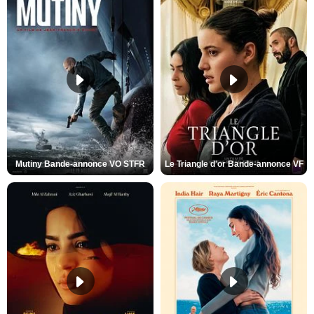
Mutiny Bande-annonce VO STFR
Le Triangle d'or Bande-annonce VF