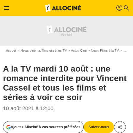
profil
menu
search
Accueil
News cinéma, films et séries TV
Actus Ciné
News Films à la TV
A la TV mardi 10 août : une romance interdite pour Vincent Cassel et tous les films et séries à voir ce soir
A la TV mardi 10 août : une
romance interdite pour Vincent
Cassel et tous les films et
séries à voir ce soir
Mars Films
10 août 2021 à 12:00
Ajoutez Allociné à vos sources préférées
Suivez-nous
Partag