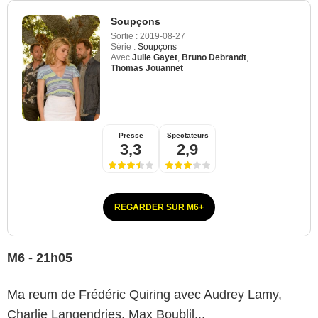
Soupçons
Sortie :
2019-08-27
Série :
Soupçons
Avec
Julie Gayet
,
Bruno Debrandt
,
Thomas Jouannet
Presse
Spectateurs
3,3
2,9
REGARDER SUR M6+
M6 - 21h05
Ma reum
de Frédéric Quiring avec Audrey Lamy,
Charlie Langendries, Max Boublil...