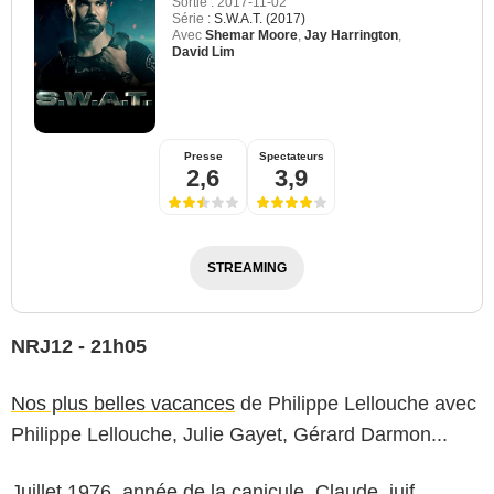
Sortie :
2017-11-02
Série :
S.W.A.T. (2017)
Avec
Shemar Moore
,
Jay Harrington
,
David Lim
Presse
Spectateurs
2,6
3,9
STREAMING
NRJ12 - 21h05
Nos plus belles vacances
de Philippe Lellouche avec
Philippe Lellouche, Julie Gayet, Gérard Darmon...
Juillet 1976, année de la canicule. Claude, juif