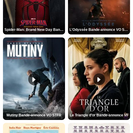
Spider-Man: Brand New Day Bande-annonce VO STFR
L'Odyssée Bande-annonce VO STFR
Mutiny Bande-annonce VO STFR
Le Triangle d'or Bande-annonce VF