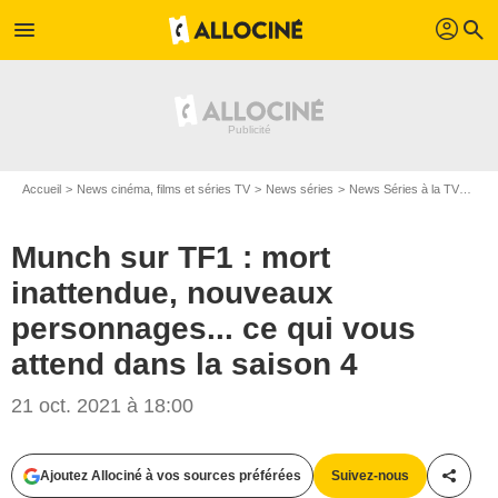
profil
menu
search
Accueil
News cinéma, films et séries TV
News séries
News Séries à la TV
Munc
Munch sur TF1 : mort
inattendue, nouveaux
personnages... ce qui vous
attend dans la saison 4
21 oct. 2021 à 18:00
Ajoutez Allociné à vos sources préférées
Suivez-nous
Partag