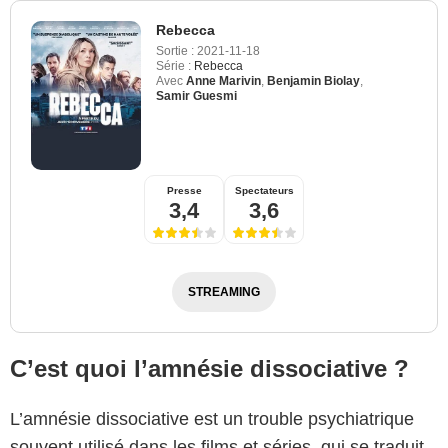
Rebecca
Sortie :
2021-11-18
Série :
Rebecca
Avec
Anne Marivin
,
Benjamin Biolay
,
Samir Guesmi
Presse
Spectateurs
3,4
3,6
STREAMING
C’est quoi l’amnésie dissociative ?
L’amnésie dissociative est un trouble psychiatrique
souvent utilisé dans les films et séries, qui se traduit