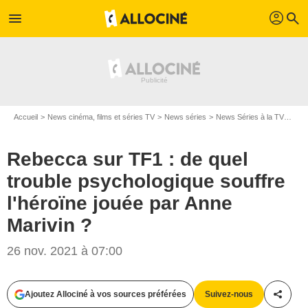
profil
menu
search
Accueil
News cinéma, films et séries TV
News séries
News Séries à la TV
Rebe
Rebecca sur TF1 : de quel
trouble psychologique souffre
l'héroïne jouée par Anne
Marivin ?
26 nov. 2021 à 07:00
Ajoutez Allociné à vos sources préférées
Suivez-nous
Partag