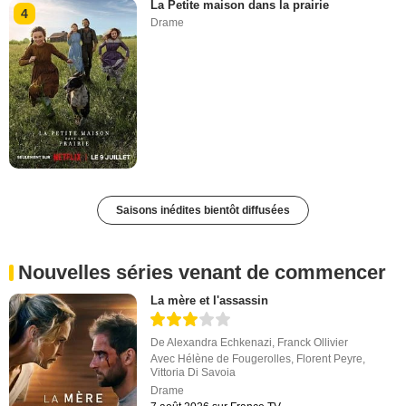
La Petite maison dans la prairie
4
Drame
Saisons inédites bientôt diffusées
Nouvelles séries venant de commencer
La mère et l'assassin
De
Alexandra Echkenazi
,
Franck Ollivier
Avec
Hélène de Fougerolles
,
Florent Peyre
,
Vittoria Di Savoia
Drame