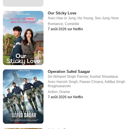
Our Sticky Love
Avec
Hae-in Jung
,
Ha Young
,
Seo Jung-Yeon
Romance
,
Comédie
7 août 2026 sur Netflix
Operation Safed Saagar
De
Abhijeet Singh Parmar
,
Kushal Srivastava
Avec
Harssh Singh
,
Pawan Chopra
,
Adittya Singh
Rraghuwanshi
Action
,
Drame
7 août 2026 sur Netflix