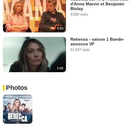
d'Anne Marvin et Benjamin
Biolay
9 089 vues
4:53
Rebecca - saison 1 Bande-
annonce VF
51 597 vues
1:02
Photos