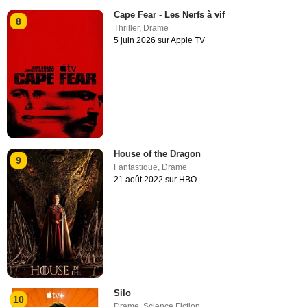
Cape Fear - Les Nerfs à vif
8
Thriller
,
Drame
5 juin 2026 sur Apple TV
House of the Dragon
9
Fantastique
,
Drame
21 août 2022 sur HBO
Silo
10
Drame
,
Science Fiction