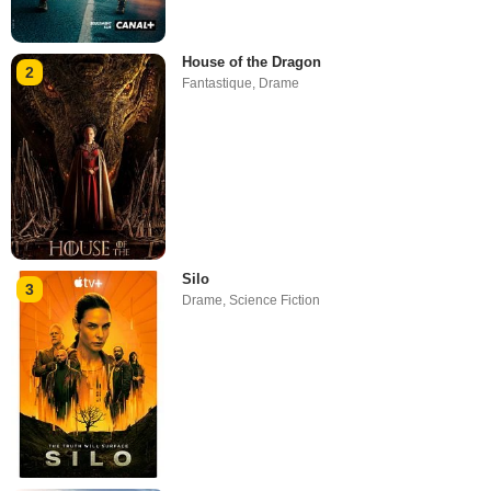
House of the Dragon
2
Fantastique
,
Drame
Silo
3
Drame
,
Science Fiction