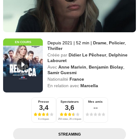
EN COURS
Depuis 2021
|
52 min
|
Drame
,
Policier
,
Thriller
Créée par
Didier Le Pêcheur
,
Delphine
Labouret
Avec
Anne Marivin
,
Benjamin Biolay
,
Samir Guesmi
Nationalité
France
En relation avec
Marcella
Presse
Spectateurs
Mes amis
3,4
3,6
--
6 critiques
254 notes, 26 critiques
STREAMING