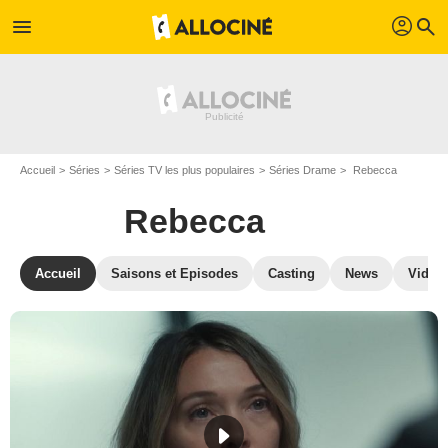
profil
menu
search
Accueil
Séries
Séries TV les plus populaires
Séries Drame
Rebecca
Rebecca
Accueil
Saisons et Episodes
Casting
News
Vidéo