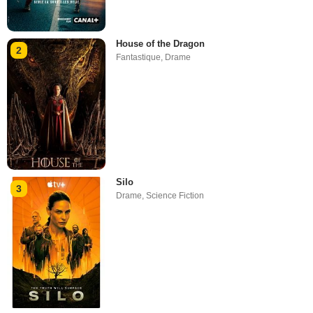
House of the Dragon
2
Fantastique
,
Drame
Silo
3
Drame
,
Science Fiction