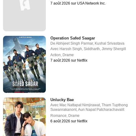
7 août 2026 sur USA Network Inc.
Operation Safed Saagar
De
Abhijeet Singh Parmar
,
Kushal Srivastava
Avec
Harssh Singh
,
Siddharth
,
Jimmy Shergill
Action
,
Drame
7 août 2026 sur Netflix
Unlucky Bae
Avec
Mac Nattapat Nimjirawat
,
Tham Tupthong
Suwanrakanont
,
Aun Napat Patcharachavalit
Romance
,
Drame
6 août 2026 sur Netflix