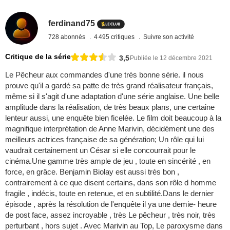
ferdinand75
728 abonnés
4 495 critiques
Suivre son activité
Critique de la série
3,5
Publiée le 12 décembre 2021
Le Pêcheur aux commandes d'une très bonne série. il nous
prouve qu'il a gardé sa patte de très grand réalisateur français,
même si il s'agit d'une adaptation d'une série anglaise. Une belle
amplitude dans la réalisation, de très beaux plans, une certaine
lenteur aussi, une enquête bien ficelée. Le film doit beaucoup à la
magnifique interprétation de Anne Marivin, décidément une des
meilleurs actrices française de sa génération; Un rôle qui lui
vaudrait certainement un César si elle concourrait pour le
cinéma.Une gamme très ample de jeu , toute en sincérité , en
force, en grâce. Benjamin Biolay est aussi très bon ,
contrairement à ce que disent certains, dans son rôle d homme
fragile , indécis, toute en retenue, et en subtilité.Dans le dernier
épisode , après la résolution de l'enquête il ya une demie- heure
de post face, assez incroyable , très Le pêcheur , très noir, très
perturbant , hors sujet . Avec Marivin au Top, Le paroxysme dans