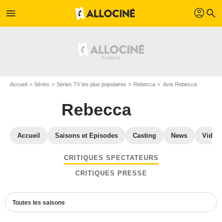
profil
menu
search
Accueil
Séries
Séries TV les plus populaires
Rebecca
Avis Rebecca
Rebecca
Accueil
Saisons et Episodes
Casting
News
Vidéo
CRITIQUES SPECTATEURS
CRITIQUES PRESSE
Toutes les saisons