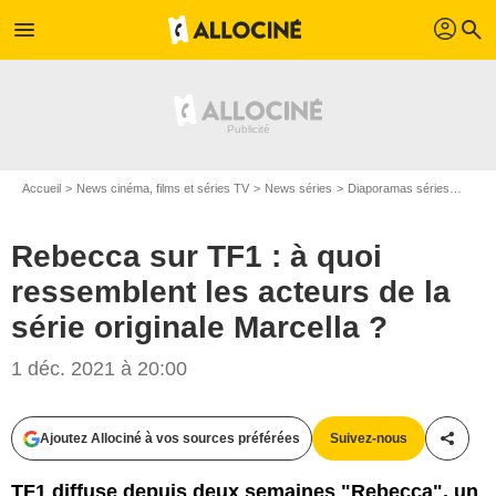
profil
menu
search
Accueil
News cinéma, films et séries TV
News séries
Diaporamas séries
Rebec
Rebecca sur TF1 : à quoi
ressemblent les acteurs de la
série originale Marcella ?
RUDY WAKS / ELEPHANT / TF1
1 déc. 2021 à 20:00
Ajoutez Allociné à vos sources préférées
Suivez-nous
Partag
TF1 diffuse depuis deux semaines "Rebecca", un