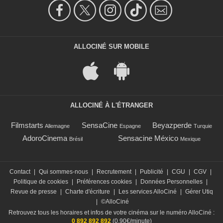
ALLOCINÉ SUR MOBILE
ALLOCINÉ À L'ÉTRANGER
Filmstarts
SensaCine
Beyazperde
Allemagne
Espagne
Turquie
AdoroCinema
Sensacine México
Brésil
Mexique
Contact
|
Qui sommes-nous
|
Recrutement
|
Publicité
|
CGU
|
CGV
|
Politique de cookies
|
Préférences cookies
|
Données Personnelles
|
Revue de presse
|
Charte d'écriture
|
Les services AlloCiné
|
Gérer Utiq
|
©AlloCiné
Retrouvez tous les horaires et infos de votre cinéma sur le numéro AlloCiné :
0 892 892 892
(0,90€/minute)