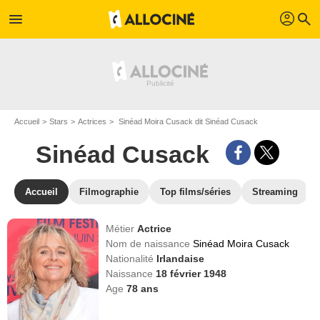
profil
menu
search
Accueil
Stars
Actrices
Sinéad Moira Cusack dit Sinéad Cusack
Sinéad Cusack
Accueil
Filmographie
Top films/séries
Streaming
Métier
Actrice
Nom de naissance
Sinéad Moira Cusack
Nationalité
Irlandaise
Naissance
18 février 1948
Age
78
ans