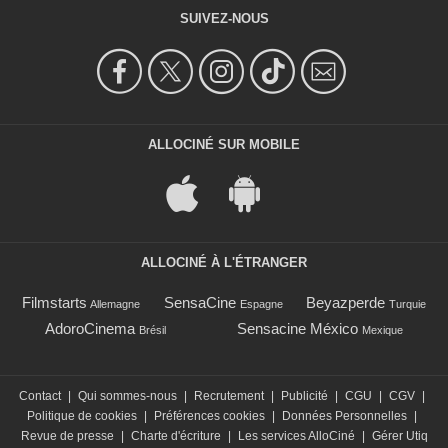
SUIVEZ-NOUS
ALLOCINÉ SUR MOBILE
ALLOCINÉ À L'ÉTRANGER
Filmstarts
SensaCine
Beyazperde
Allemagne
Espagne
Turquie
AdoroCinema
Sensacine México
Brésil
Mexique
Contact
|
Qui sommes-nous
|
Recrutement
|
Publicité
|
CGU
|
CGV
|
Politique de cookies
|
Préférences cookies
|
Données Personnelles
|
Revue de presse
|
Charte d'écriture
|
Les services AlloCiné
|
Gérer Utiq