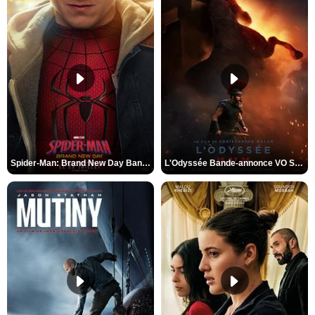
Spider-Man: Brand New Day Bande-annonce VO STFR
L'Odyssée Bande-annonce VO STFR