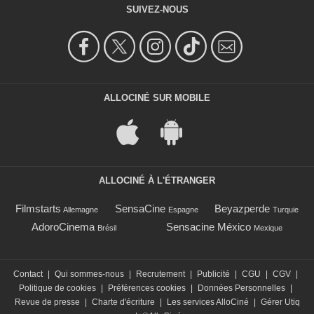
SUIVEZ-NOUS
ALLOCINÉ SUR MOBILE
ALLOCINÉ À L'ÉTRANGER
Filmstarts
SensaCine
Beyazperde
Allemagne
Espagne
Turquie
AdoroCinema
Sensacine México
Brésil
Mexique
Contact
|
Qui sommes-nous
|
Recrutement
|
Publicité
|
CGU
|
CGV
|
Politique de cookies
|
Préférences cookies
|
Données Personnelles
|
Revue de presse
|
Charte d'écriture
|
Les services AlloCiné
|
Gérer Utiq