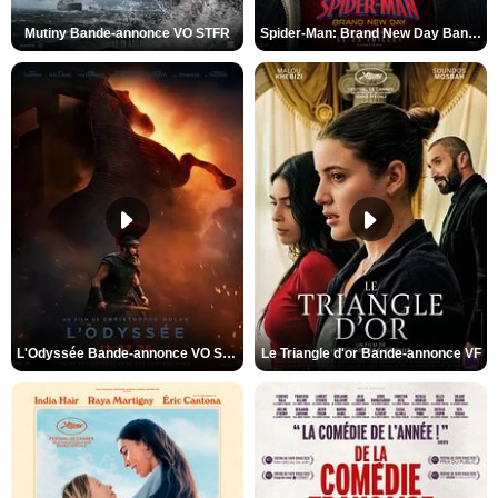
Mutiny Bande-annonce VO STFR
Spider-Man: Brand New Day Bande-annonce VO STFR
L'Odyssée Bande-annonce VO STFR
Le Triangle d'or Bande-annonce VF