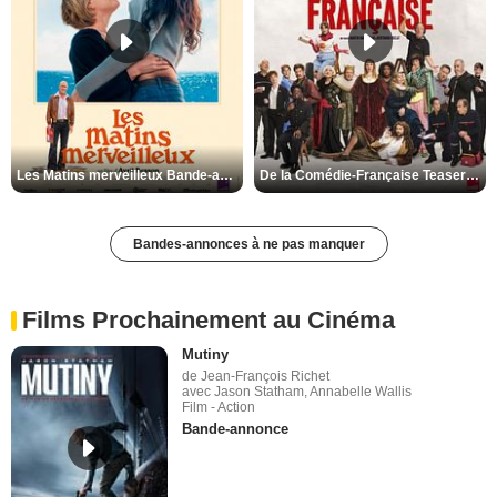
Les Matins merveilleux Bande-annonce VF
De la Comédie-Française Teaser VF
Bandes-annonces à ne pas manquer
Films Prochainement au Cinéma
Mutiny
de Jean-François Richet
avec Jason Statham, Annabelle Wallis
Film - Action
Bande-annonce