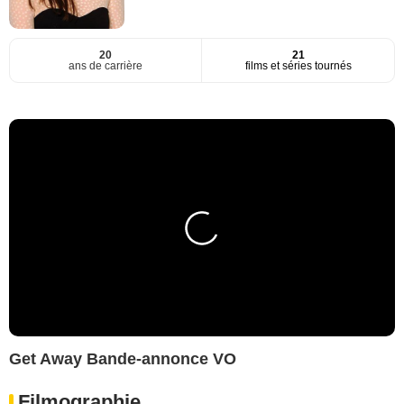
20
21
ans de carrière
films et séries tournés
Get Away Bande-annonce VO
Filmographie