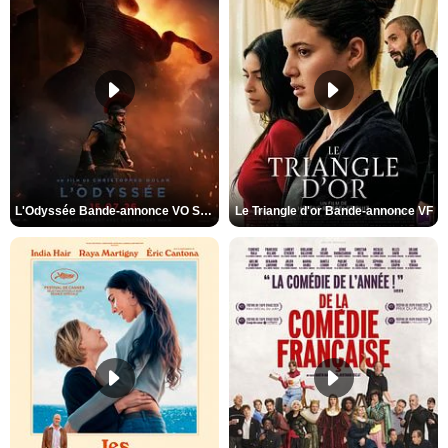
L'Odyssée Bande-annonce VO STFR
Le Triangle d'or Bande-annonce VF