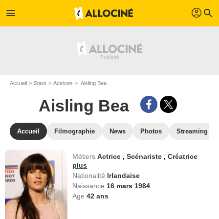
profil
menu
search
Accueil
Stars
Actrices
Aisling Bea
Aisling Bea
Accueil
Filmographie
News
Photos
Streaming
Métiers
Actrice
,
Scénariste
,
Créatrice
plus
Nationalité
Irlandaise
Naissance
16 mars 1984
Age
42
ans