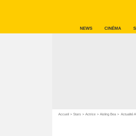
NEWS
CINÉMA
S
Accueil
Stars
Actrice
Aisling Bea
Actualité A