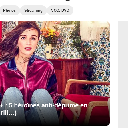
Photos
Streaming
VOD, DVD
: 5 héroïnes anti-déprime en
rill…)