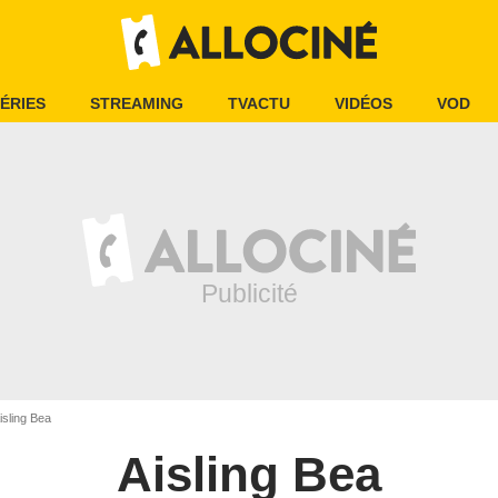
ÉRIES
STREAMING
TVACTU
VIDÉOS
VOD
isling Bea
Aisling Bea