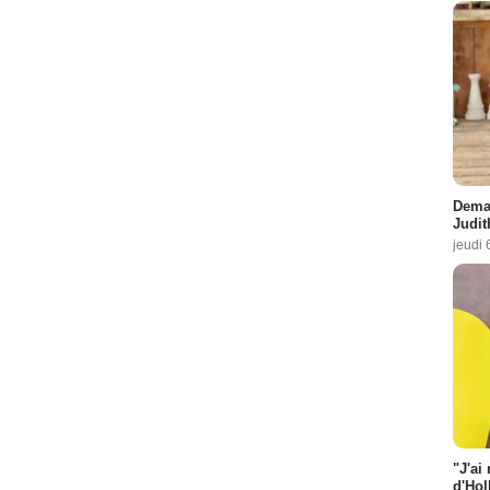
Demai
Judit
jeudi 
"J'ai
d'Hol