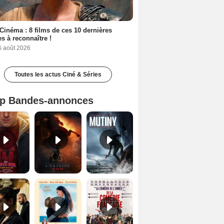
Cinéma : 8 films de ces 10 dernières
s à reconnaître !
6 août 2026
Toutes les actus Ciné & Séries
p Bandes-annonces
Spider-Man: Brand New Day Bande-annonce VO STFR
L'Odyssée Bande-annonce VO STFR
Mutiny Bande-annonce VO STFR
Le Triangle d'or Bande-annonce VF
Les Matins merveilleux Bande-annonce VF
De la Comédie-Française Teaser VF