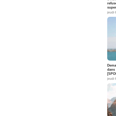
refus
super
jeudi 
Demai
dans 
[SPO
jeudi 