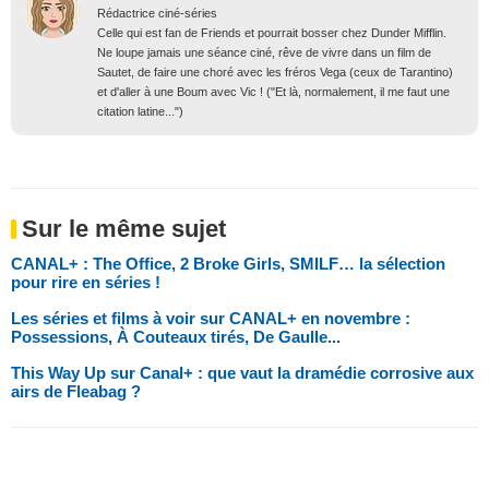
Rédactrice ciné-séries
Celle qui est fan de Friends et pourrait bosser chez Dunder Mifflin.
Ne loupe jamais une séance ciné, rêve de vivre dans un film de
Sautet, de faire une choré avec les fréros Vega (ceux de Tarantino)
et d'aller à une Boum avec Vic ! ("Et là, normalement, il me faut une
citation latine...")
Sur le même sujet
CANAL+ : The Office, 2 Broke Girls, SMILF… la sélection
pour rire en séries !
Les séries et films à voir sur CANAL+ en novembre :
Possessions, À Couteaux tirés, De Gaulle...
This Way Up sur Canal+ : que vaut la dramédie corrosive aux
airs de Fleabag ?