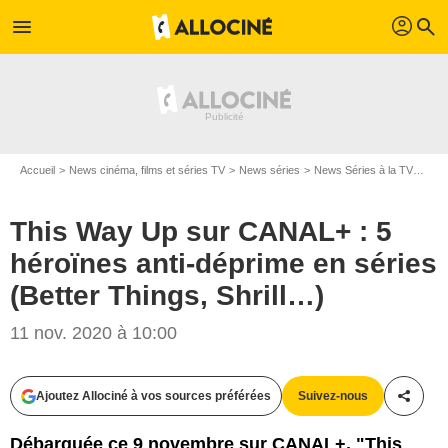
profil
menu
search
Accueil
News cinéma, films et séries TV
News séries
News Séries à la TV
This
This Way Up sur CANAL+ : 5
héroïnes anti-déprime en séries
(Better Things, Shrill…)
11 nov. 2020 à 10:00
Ajoutez Allociné à vos sources préférées
Suivez-nous
Partag
Débarquée ce 9 novembre sur CANAL+, "This