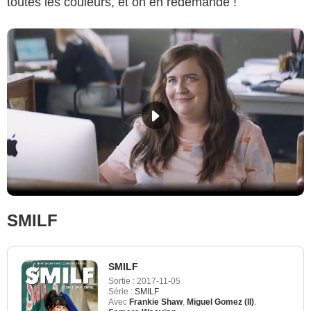
toutes les couleurs, et on en redemande !
SMILF
SMILF
Sortie :
2017-11-05
Série :
SMILF
Avec
Frankie Shaw
,
Miguel Gomez (II)
,