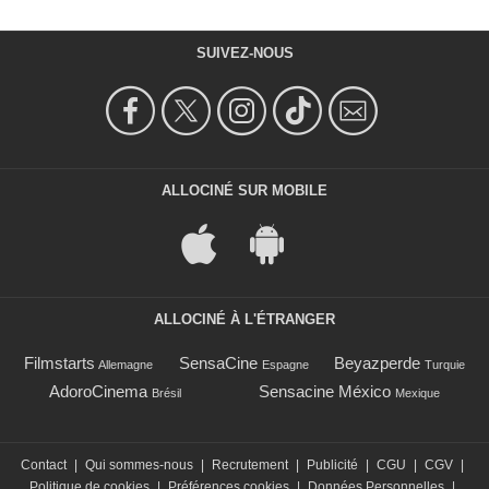
SUIVEZ-NOUS
ALLOCINÉ SUR MOBILE
ALLOCINÉ À L'ÉTRANGER
Filmstarts
SensaCine
Beyazperde
Allemagne
Espagne
Turquie
AdoroCinema
Sensacine México
Brésil
Mexique
Contact
|
Qui sommes-nous
|
Recrutement
|
Publicité
|
CGU
|
CGV
|
Politique de cookies
|
Préférences cookies
|
Données Personnelles
|