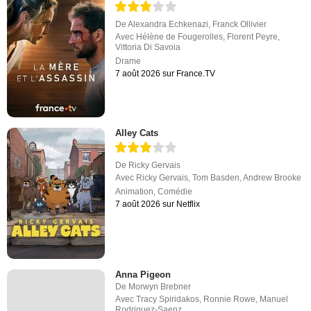
De
Alexandra Echkenazi
,
Franck Ollivier
Avec
Hélène de Fougerolles
,
Florent Peyre
,
Vittoria Di Savoia
Drame
7 août 2026 sur France.TV
Alley Cats
De
Ricky Gervais
Avec
Ricky Gervais
,
Tom Basden
,
Andrew Brooke
Animation
,
Comédie
7 août 2026 sur Netflix
Anna Pigeon
De
Morwyn Brebner
Avec
Tracy Spiridakos
,
Ronnie Rowe
,
Manuel
Rodriguez-Saenz