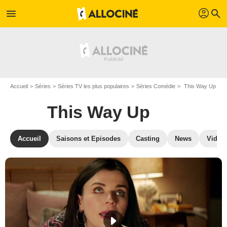
profil
menu
search
Accueil
Séries
Séries TV les plus populaires
Séries Comédie
This Way Up
This Way Up
Accueil
Saisons et Episodes
Casting
News
Vidéo