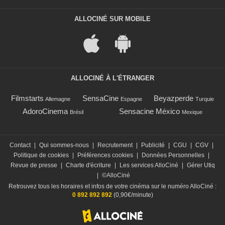
ALLOCINÉ SUR MOBILE
ALLOCINÉ À L'ÉTRANGER
Filmstarts
SensaCine
Beyazperde
Allemagne
Espagne
Turquie
AdoroCinema
Sensacine México
Brésil
Mexique
Contact
|
Qui sommes-nous
|
Recrutement
|
Publicité
|
CGU
|
CGV
|
Politique de cookies
|
Préférences cookies
|
Données Personnelles
|
Revue de presse
|
Charte d'écriture
|
Les services AlloCiné
|
Gérer Utiq
|
©AlloCiné
Retrouvez tous les horaires et infos de votre cinéma sur le numéro AlloCiné :
0 892 892 892
(0,90€/minute)