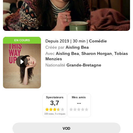
EN COURS
Depuis 2019
|
30 min
|
Comédie
Créée par
Aisling Bea
Avec
Aisling Bea
,
Sharon Horgan
,
Tobias
Menzies
Nationalité
Grande-Bretagne
Spectateurs
Mes amis
3,7
--
108 notes, 5 critiques
VOD