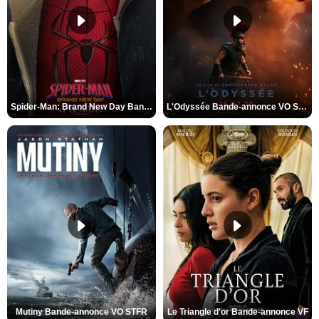
Spider-Man: Brand New Day Bande-annonce VO STFR
L'Odyssée Bande-annonce VO STFR
Mutiny Bande-annonce VO STFR
Le Triangle d'or Bande-annonce VF