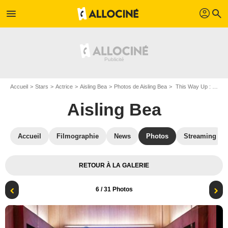
profil
menu
search
Accueil
Stars
Actrice
Aisling Bea
Photos de Aisling Bea
This Way Up : Photo Sharon Horgan, Aisling Bea
Aisling Bea
Accueil
Filmographie
News
Photos
Streaming
RETOUR À LA GALERIE
6
/ 31 Photos