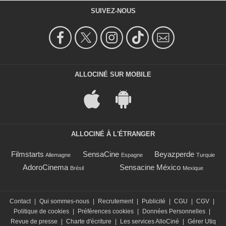
SUIVEZ-NOUS
ALLOCINÉ SUR MOBILE
ALLOCINÉ À L'ÉTRANGER
Filmstarts
SensaCine
Beyazperde
Allemagne
Espagne
Turquie
AdoroCinema
Sensacine México
Brésil
Mexique
Contact
|
Qui sommes-nous
|
Recrutement
|
Publicité
|
CGU
|
CGV
|
Politique de cookies
|
Préférences cookies
|
Données Personnelles
|
Revue de presse
|
Charte d'écriture
|
Les services AlloCiné
|
Gérer Utiq