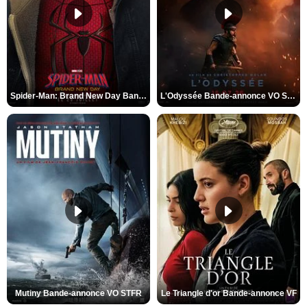
Spider-Man: Brand New Day Bande-annonce VO STFR
L'Odyssée Bande-annonce VO STFR
Mutiny Bande-annonce VO STFR
Le Triangle d'or Bande-annonce VF