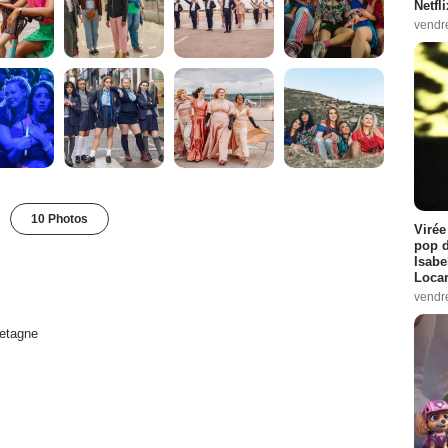
Netfl
vendr
10 Photos
Virée
pop d
Isabe
Loca
vendr
etagne