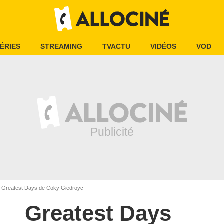
ÉRIES
STREAMING
TVACTU
VIDÉOS
VOD
Greatest Days de Coky Giedroyc
Greatest Days