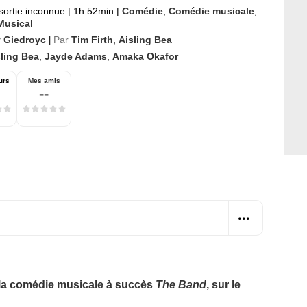
sortie inconnue
|
1h 52min
|
Comédie
,
Comédie musicale
,
Musical
 Giedroyc
Par
Tim Firth
,
Aisling Bea
|
sling Bea
,
Jayde Adams
,
Amaka Okafor
urs
Mes amis
--
la comédie musicale à succès
The Band
, sur le