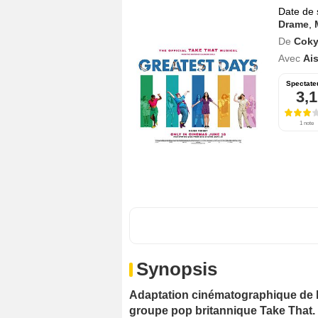
Date de 
Drame
,
De
Coky
Avec
Ai
Spectate
3,1
1 note
Synopsis
Adaptation cinématographique de 
groupe pop britannique Take That.