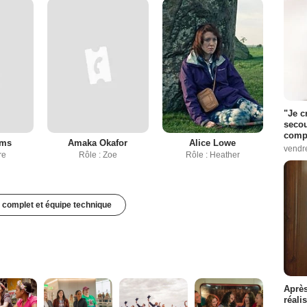
"Je c
secou
compo
ams
Amaka Okafor
Alice Lowe
vendr
re
Rôle : Zoe
Rôle : Heather
 complet et équipe technique
Après
réali