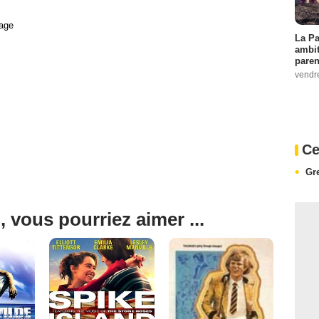
age
La Pa
ambit
paren
vendr
Ce
Gr
, vous pourriez aimer ...