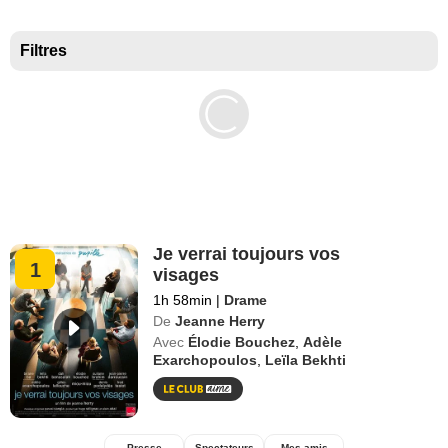
Meilleurs documentaires selon la presse
Filtres
Je verrai toujours vos
1
visages
1h 58min
|
Drame
De
Jeanne Herry
Avec
Élodie Bouchez
,
Adèle
Exarchopoulos
,
Leïla Bekhti
Presse
Spectateurs
Mes amis