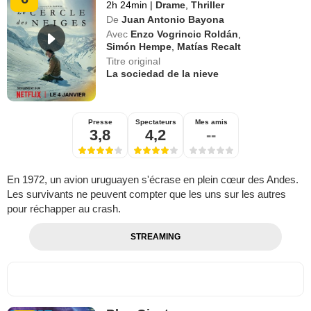
2h 24min
|
Drame
,
Thriller
De
Juan Antonio Bayona
Avec
Enzo Vogrincic Roldán
,
Simón Hempe
,
Matías Recalt
Titre original
La sociedad de la nieve
Presse
Spectateurs
Mes amis
3,8
4,2
--
En 1972, un avion uruguayen s'écrase en plein cœur des Andes.
Les survivants ne peuvent compter que les uns sur les autres
pour réchapper au crash.
STREAMING