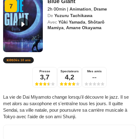
Blue Giant
7
2h 00min
|
Animation
,
Drame
De
Yuzuru Tachikawa
Avec
Yûki Yamada
,
Shôtarô
Mamiya
,
Amane Okayama
Dès 10 ans
Presse
Spectateurs
Mes amis
3,7
4,2
--
La vie de Dai Miyamoto change lorsqu'il découvre le jazz. Il se
met alors au saxophone et s'entraîne tous les jours. Il quitte
Sendai, sa ville natale, pour poursuivre sa carrière musicale à
Tokyo avec l'aide de son ami Shunji.