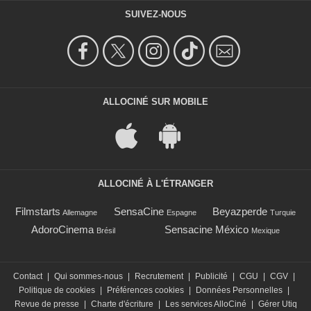
SUIVEZ-NOUS
ALLOCINÉ SUR MOBILE
ALLOCINÉ À L'ÉTRANGER
Filmstarts
SensaCine
Beyazperde
Allemagne
Espagne
Turquie
AdoroCinema
Sensacine México
Brésil
Mexique
Contact
|
Qui sommes-nous
|
Recrutement
|
Publicité
|
CGU
|
CGV
|
Politique de cookies
|
Préférences cookies
|
Données Personnelles
|
Revue de presse
|
Charte d'écriture
|
Les services AlloCiné
|
Gérer Utiq