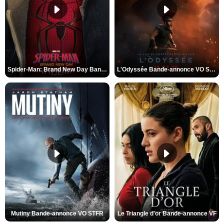
Spider-Man: Brand New Day Bande-annonce VO STFR
L'Odyssée Bande-annonce VO STFR
Mutiny Bande-annonce VO STFR
Le Triangle d'or Bande-annonce VF