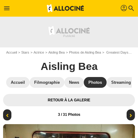
profil
menu
search
Accueil
Stars
Actrice
Aisling Bea
Photos de Aisling Bea
Greatest Days : Photo Alice Lowe, Aisling Bea, Amaka Okafor, Jayde Adams
Aisling Bea
Accueil
Filmographie
News
Photos
Streaming
RETOUR À LA GALERIE
3
/ 31 Photos