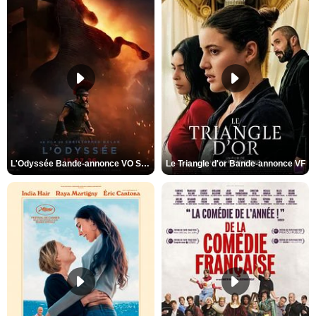
L'Odyssée Bande-annonce VO STFR
Le Triangle d'or Bande-annonce VF