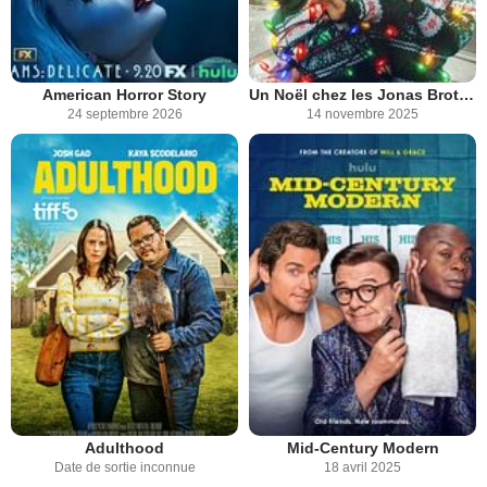
American Horror Story
Un Noël chez les Jonas Brothers
24 septembre 2026
14 novembre 2025
Adulthood
Mid-Century Modern
Date de sortie inconnue
18 avril 2025