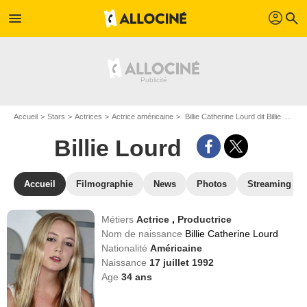
profil
menu
search
Accueil
Stars
Actrices
Actrice américaine
Billie Catherine Lourd dit Billie Lourd
Billie Lourd
Accueil
Filmographie
News
Photos
Streaming
Métiers
Actrice
,
Productrice
Nom de naissance
Billie Catherine Lourd
Nationalité
Américaine
Naissance
17 juillet 1992
Age
34
ans