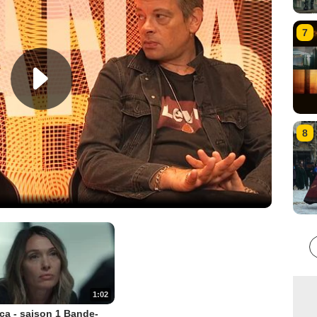
7
8
1:02
a - saison 1 Bande-