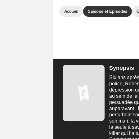
Accueil
Saisons et Episodes
C
Synopsis
Six ans après
police, Rebec
dépression qu
au sein de la
persuadée que
auparavant .
perturbent so
son mari, la v
la seule à sa
killer qui l’a