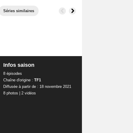
Séries similaires
Infos saison
8 épisodes
Chaîne d'origine :
TF1
Diffusée à partir de : 18 novembre 2021
8 photos
|
2 vidéos