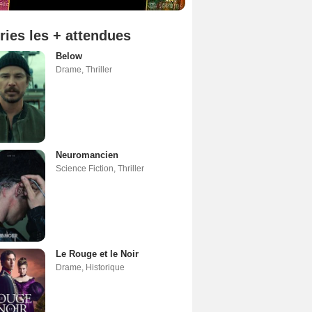
ries les + attendues
Below
Drame
,
Thriller
Neuromancien
Science Fiction
,
Thriller
Le Rouge et le Noir
Drame
,
Historique