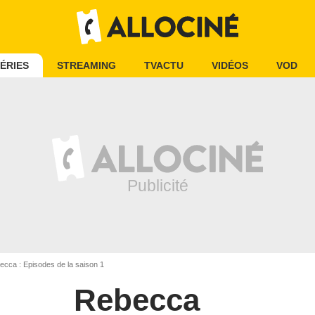
ÉRIES
STREAMING
TVACTU
VIDÉOS
VOD
cca : Episodes de la saison 1
Rebecca