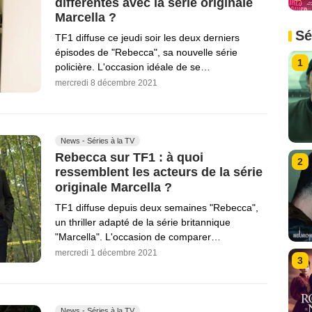
différentes avec la série originale
Marcella ?
Sé
TF1 diffuse ce jeudi soir les deux derniers
épisodes de "Rebecca", sa nouvelle série
1
policière. L'occasion idéale de se…
mercredi 8 décembre 2021
News - Séries à la TV
Rebecca sur TF1 : à quoi
2
ressemblent les acteurs de la série
originale Marcella ?
TF1 diffuse depuis deux semaines "Rebecca",
un thriller adapté de la série britannique
"Marcella". L'occasion de comparer…
mercredi 1 décembre 2021
3
News - Séries à la TV