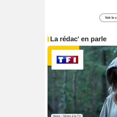
Voir le 
La rédac' en parle
News - Séries à la TV