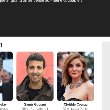
uêter quand on se pense soi-même coupable ?
 1
olay
Samir Guesmi
Clotilde Courau
Lacoste
Rôle : Raf Abderrafi
Rôle : Laura Portier