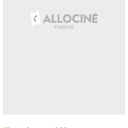
Jean-Paul Dix
Avocat Henri
- 1 Episode :
8
Guillaume Verdier
Junkie
- 1 Episode :
1
Samuel Dupuy
Policier de quartier
- 1 Episode :
5
Ondine Savignac
Hôtesse accueil Baumann
- 1 Episode :
1
Elise Berthelier
Femme Flic Stup
- 1 Episode :
5
Marie Bouvet
Karine sexy B
- 1 Episode :
1
Anne-Laure Merlet
Infirmière hôpital
- 1 Episode :
8