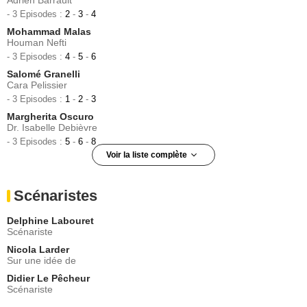
Adrien Barrault
- 3 Episodes :
2
-
3
-
4
Mohammad Malas
Houman Nefti
- 3 Episodes :
4
-
5
-
6
Salomé Granelli
Cara Pelissier
- 3 Episodes :
1
-
2
-
3
Margherita Oscuro
Dr. Isabelle Debièvre
- 3 Episodes :
5
-
6
-
8
Voir la liste complète
Cédric Weber
Guy
Scénaristes
- 3 Episodes :
1
-
2
-
3
Antoine de Prekel
Delphine Labouret
Lucas Masson
Scénariste
- 3 Episodes :
1
-
2
-
3
Nicola Larder
Saskia Dillais de Melo
Sur une idée de
Océane
Didier Le Pêcheur
- 3 Episodes :
5
-
6
-
8
Scénariste
Nathalie Blanc