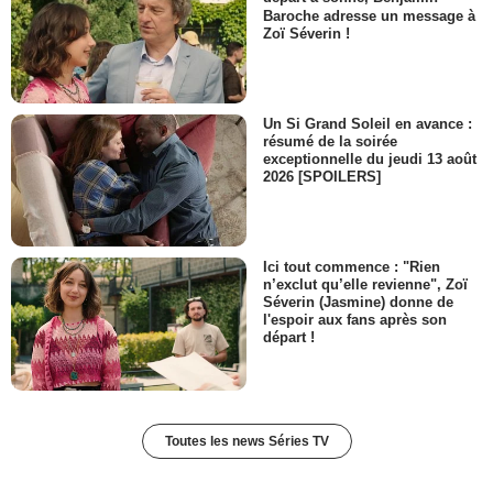
Avocat
Baroche adresse un message à
- 1 Episode :
3
Zoï Séverin !
Isma Kebe
Livreur de pizza
- 1 Episode :
4
Un Si Grand Soleil en avance :
Morgane Manche
résumé de la soirée
Emma jeune
exceptionnelle du jeudi 13 août
- 1 Episode :
8
2026 [SPOILERS]
Julie Pacheco
Infirmière DPJ
- 1 Episode :
4
Sami Darwich
Ici tout commence : "Rien
Ouvrier syrien
n’exclut qu’elle revienne", Zoï
- 1 Episode :
6
Séverin (Jasmine) donne de
l'espoir aux fans après son
Alexandre Lajoie
départ !
Technicien PTS
- 1 Episode :
6
Alex Lajoie
Technicien PTS
- 1 Episode :
4
Toutes les news Séries TV
Michèle Clément
Policière civile