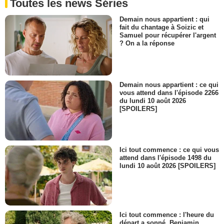
Toutes les news Séries
Julien Cosquéric
Platon commissariat
Demain nous appartient : qui
- 1 Episode :
7
fait du chantage à Soizic et
François Girard (III)
Samuel pour récupérer l'argent
Policier municipal
? On a la réponse
- 1 Episode :
3
Terrence Amadi
Chef de chantier
- 1 Episode :
6
Demain nous appartient : ce qui
vous attend dans l'épisode 2266
Djibril Gueye
du lundi 10 août 2026
Douanier
[SPOILERS]
- 1 Episode :
8
Philippe Soutan
Maton pastrami
- 1 Episode :
1
Ici tout commence : ce qui vous
Laurence Frémont
attend dans l'épisode 1498 du
Gardienne immeuble Lucille
lundi 10 août 2026 [SPOILERS]
- 1 Episode :
3
Evelyn Garrigo-Barritt
Juliette
- 1 Episode :
8
Ici tout commence : l'heure du
Benoit de Gaulejac
départ a sonné, Benjamin