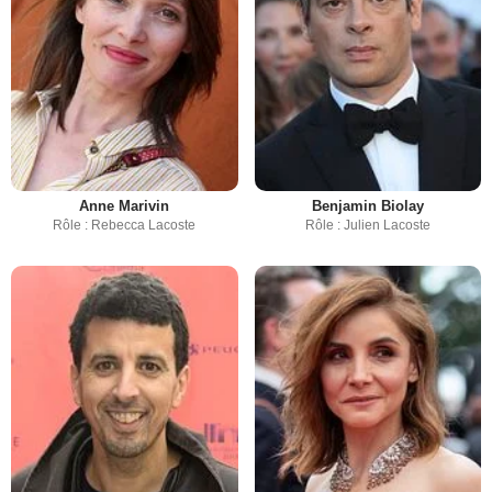
Anne Marivin
Benjamin Biolay
Rôle : Rebecca Lacoste
Rôle : Julien Lacoste