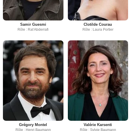
Samir Guesmi
Clotilde Courau
Rôle : Raf Abderrafi
Rôle : Laura Portier
Grégory Montel
Valérie Karsenti
Rôle : Henri Baumann
Rôle : Sylvie Baumann