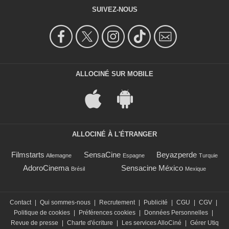
SUIVEZ-NOUS
ALLOCINÉ SUR MOBILE
ALLOCINÉ À L'ÉTRANGER
Filmstarts
SensaCine
Beyazperde
Allemagne
Espagne
Turquie
AdoroCinema
Sensacine México
Brésil
Mexique
Contact
|
Qui sommes-nous
|
Recrutement
|
Publicité
|
CGU
|
CGV
|
Politique de cookies
|
Préférences cookies
|
Données Personnelles
|
Revue de presse
|
Charte d'écriture
|
Les services AlloCiné
|
Gérer Utiq