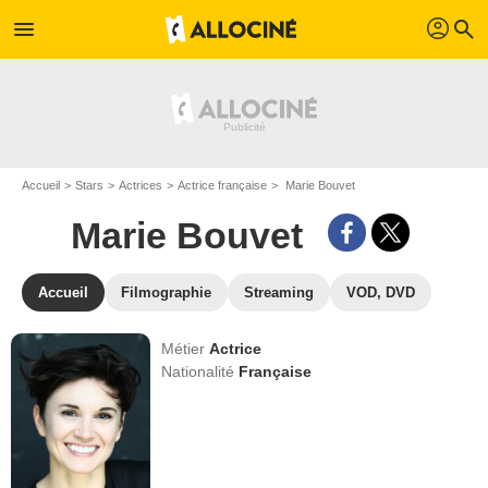
profil
menu
search
Accueil
Stars
Actrices
Actrice française
Marie Bouvet
Marie Bouvet
Accueil
Filmographie
Streaming
VOD, DVD
Métier
Actrice
Nationalité
Française