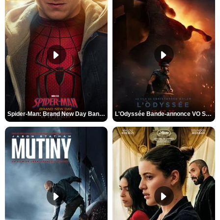
Spider-Man: Brand New Day Bande-annonce VO STFR
L'Odyssée Bande-annonce VO STFR