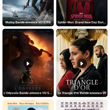
Mutiny Bande-annonce VO STFR
Spider-Man: Brand New Day Bande-annonce VO STFR
L'Odyssée Bande-annonce VO STFR
Le Triangle d'or Bande-annonce VF