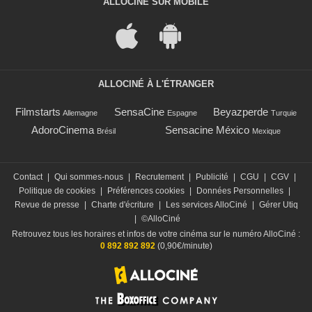
ALLOCINÉ SUR MOBILE
ALLOCINÉ À L'ÉTRANGER
Filmstarts
SensaCine
Beyazperde
Allemagne
Espagne
Turquie
AdoroCinema
Sensacine México
Brésil
Mexique
Contact
|
Qui sommes-nous
|
Recrutement
|
Publicité
|
CGU
|
CGV
|
Politique de cookies
|
Préférences cookies
|
Données Personnelles
|
Revue de presse
|
Charte d'écriture
|
Les services AlloCiné
|
Gérer Utiq
|
©AlloCiné
Retrouvez tous les horaires et infos de votre cinéma sur le numéro AlloCiné :
0 892 892 892
(0,90€/minute)