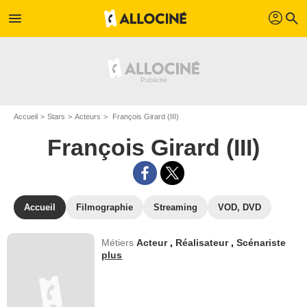
profil
menu
search
Accueil
Stars
Acteurs
François Girard (III)
François Girard (III)
Accueil
Filmographie
Streaming
VOD, DVD
Métiers
Acteur
,
Réalisateur
,
Scénariste
plus