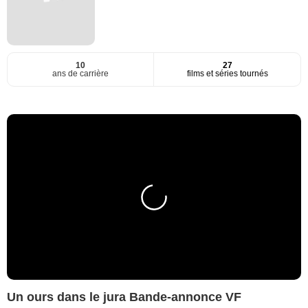
10
27
ans de carrière
films et séries tournés
Un ours dans le jura Bande-annonce VF