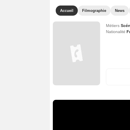
Accueil
Filmographie
News
Métiers
Scén
Nationalité
F