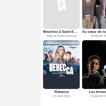
Meurtres à Saint-Emilion
Date de sortie inconnue
26 février 
Rebecca
Les Innoc
13 mars 2023
29 janvier 