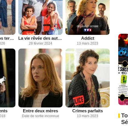
Au cœur de nos terres
La vie rêvée des autres
Addict
2026
28 février 2024
13 mars 2023
ents
Entre deux mères
Crimes parfaits
To
2018
Date de sortie inconnue
13 mars 2023
Sé