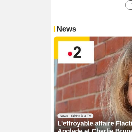
News
News - Séries à la TV
L'effroyable affaire Flac
Anglade et Charlie Brun