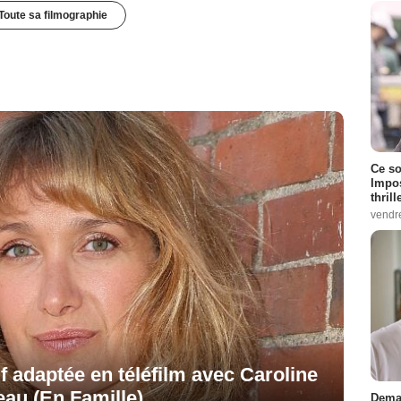
Toute sa filmographie
Ce so
Impos
thrill
vendr
tif adaptée en téléfilm avec Caroline
eau (En Famille)
Demai