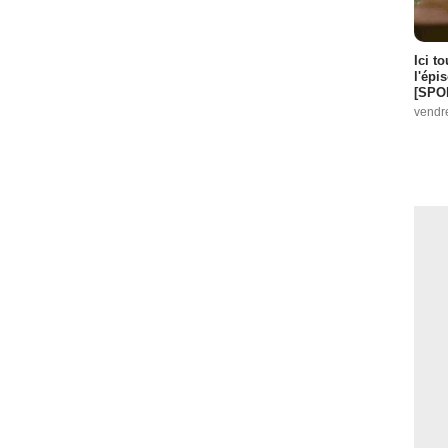
Ici t
l'épi
[SPO
vendr