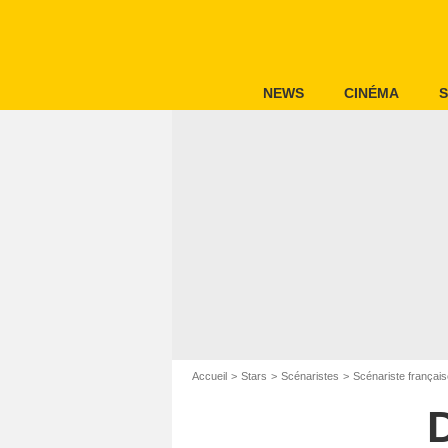
NEWS
CINÉMA
S
Accueil
Stars
Scénaristes
Scénariste français