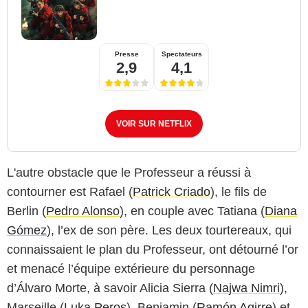
Presse
Spectateurs
2,9
4,1
VOIR SUR NETFLIX
L'autre obstacle que le Professeur a réussi à
contourner est Rafael (
Patrick Criado
), le fils de
Berlin (
Pedro Alonso
), en couple avec Tatiana (
Diana
Gómez
), l’ex de son père. Les deux tourtereaux, qui
connaissaient le plan du Professeur, ont détourné l’or
et menacé l’équipe extérieure du personnage
d’Álvaro Morte, à savoir Alicia Sierra (
Najwa Nimri
),
Marseille (
Luka Peros
), Benjamin (
Ramón Agirre
) et