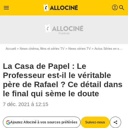
profil
menu
search
Accueil
News cinéma, films et séries TV
News séries TV
Actus Séries en streaming
La Casa de Papel : Le
Professeur est-il le véritable
père de Rafael ? Ce détail dans
le final qui sème le doute
7 déc. 2021 à 12:15
Ajoutez Allociné à vos sources préférées
Suivez-nous
Partag