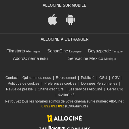
ALLOCINÉ SUR MOBILE
ALLOCINÉ À L'ÉTRANGER
Filmstarts
SensaCine
Beyazperde
Allemagne
Espagne
Turquie
AdoroCinema
Sensacine México
Brésil
Mexique
Contact
|
Qui sommes-nous
|
Recrutement
|
Publicité
|
CGU
|
CGV
|
Politique de cookies
|
Préférences cookies
|
Données Personnelles
|
Revue de presse
|
Charte d'écriture
|
Les services AlloCiné
|
Gérer Utiq
|
©AlloCiné
Retrouvez tous les horaires et infos de votre cinéma sur le numéro AlloCiné :
0 892 892 892
(0,90€/minute)