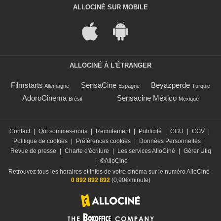
ALLOCINÉ SUR MOBILE
ALLOCINÉ À L'ÉTRANGER
Filmstarts
SensaCine
Beyazperde
Allemagne
Espagne
Turquie
AdoroCinema
Sensacine México
Brésil
Mexique
Contact
|
Qui sommes-nous
|
Recrutement
|
Publicité
|
CGU
|
CGV
|
Politique de cookies
|
Préférences cookies
|
Données Personnelles
|
Revue de presse
|
Charte d'écriture
|
Les services AlloCiné
|
Gérer Utiq
|
©AlloCiné
Retrouvez tous les horaires et infos de votre cinéma sur le numéro AlloCiné :
0 892 892 892
(0,90€/minute)