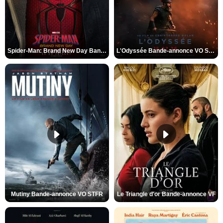
Spider-Man: Brand New Day Bande-annonce VO STFR
L'Odyssée Bande-annonce VO STFR
Mutiny Bande-annonce VO STFR
Le Triangle d'or Bande-annonce VF