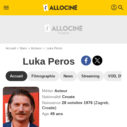
profil
menu
search
Accueil
Stars
Acteurs
Luka Peros
Luka Peros
Accueil
Filmographie
News
Streaming
VOD, DVD
Métier
Acteur
Nationalité
Croate
Naissance
28 octobre 1976
(Zagreb,
Croatie)
Age
49
ans