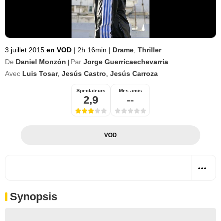
3 juillet 2015
en VOD
|
2h 16min
|
Drame
,
Thriller
De
Daniel Monzón
Par
Jorge Guerricaechevarria
|
Avec
Luis Tosar
,
Jesús Castro
,
Jesús Carroza
Spectateurs
Mes amis
2,9
--
VOD
Synopsis