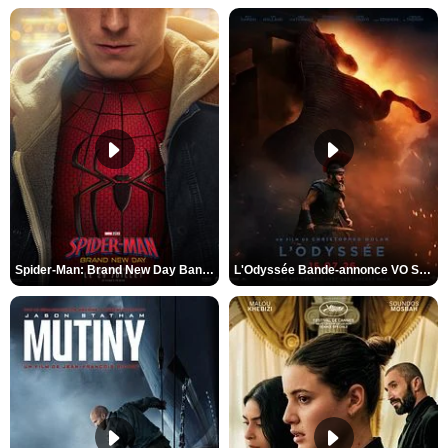
Spider-Man: Brand New Day Bande-annonce VO STFR
L'Odyssée Bande-annonce VO STFR