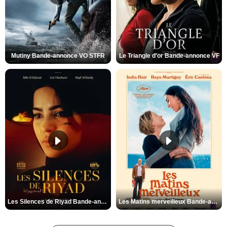
Mutiny Bande-annonce VO STFR
Le Triangle d'or Bande-annonce VF
Les Silences de Riyad Bande-annonce VO STFR
Les Matins merveilleux Bande-annonce VF