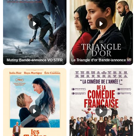
Mutiny Bande-annonce VO STFR
Le Triangle d'or Bande-annonce VF