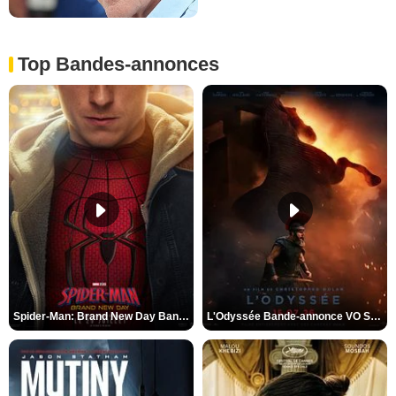
Top Bandes-annonces
Spider-Man: Brand New Day Bande-annonce VO STFR
L'Odyssée Bande-annonce VO STFR