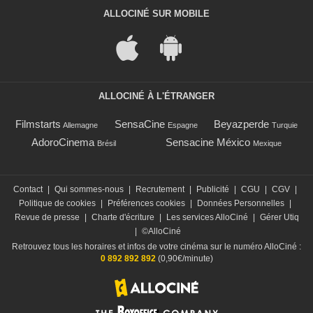
ALLOCINÉ SUR MOBILE
ALLOCINÉ À L'ÉTRANGER
Filmstarts
SensaCine
Beyazperde
Allemagne
Espagne
Turquie
AdoroCinema
Sensacine México
Brésil
Mexique
Contact
|
Qui sommes-nous
|
Recrutement
|
Publicité
|
CGU
|
CGV
|
Politique de cookies
|
Préférences cookies
|
Données Personnelles
|
Revue de presse
|
Charte d'écriture
|
Les services AlloCiné
|
Gérer Utiq
|
©AlloCiné
Retrouvez tous les horaires et infos de votre cinéma sur le numéro AlloCiné :
0 892 892 892
(0,90€/minute)