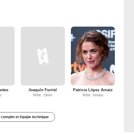
antes
Joaquín Furriel
Patricia López Arnaiz
rc
Rôle : Olmo
Rôle : Amaia
 complet et équipe technique