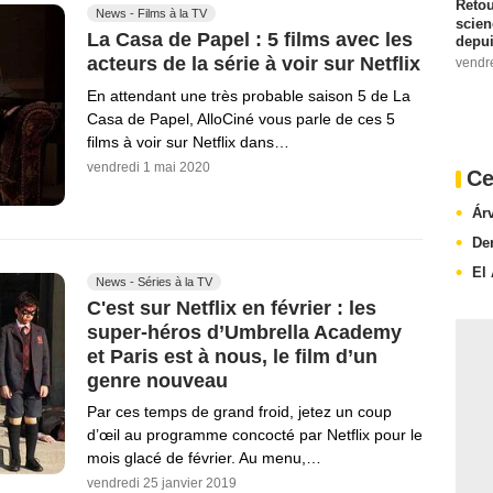
Retou
News - Films à la TV
scien
La Casa de Papel : 5 films avec les
depui
acteurs de la série à voir sur Netflix
vendr
En attendant une très probable saison 5 de La
Casa de Papel, AlloCiné vous parle de ces 5
films à voir sur Netflix dans…
vendredi 1 mai 2020
Ce
Ár
De
El
News - Séries à la TV
C'est sur Netflix en février : les
super-héros d’Umbrella Academy
et Paris est à nous, le film d’un
genre nouveau
Par ces temps de grand froid, jetez un coup
d’œil au programme concocté par Netflix pour le
mois glacé de février. Au menu,…
vendredi 25 janvier 2019