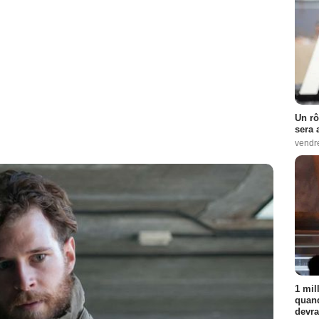
Un rô
sera 
vendr
1 mil
quand
devra