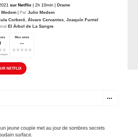
2021
sur Netflix
|
2h 10min
|
Drame
o Medem
Par
Julio Medem
|
sula Corberó
,
Álvaro Cervantes
,
Joaquín Furriel
ginal
El Árbol de La Sangre
eurs
Mes amis
0
--
ritiques
SUR NETFLIX
s, un jeune couple met au jour de sombres secrets
soudain surface.