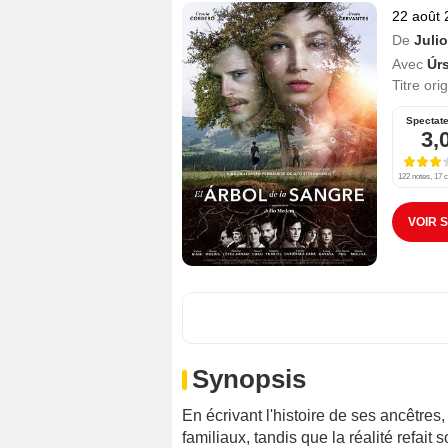
22 août 
De
Juli
Avec
Úr
Titre ori
Spectat
3,
122 notes, 17 c
VOIR 
Synopsis
En écrivant l'histoire de ses ancêtre
familiaux, tandis que la réalité refait 