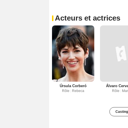
Acteurs et actrices
Úrsula Corberó
Álvaro Cerv
Rôle : Rebeca
Rôle : Ma
Casting