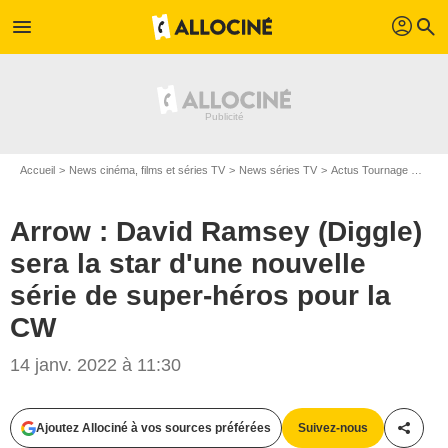
profil
menu
search
Accueil
News cinéma, films et séries TV
News séries TV
Actus Tournage Séries TV
Arrow : David Ramsey (Diggle)
sera la star d'une nouvelle
série de super-héros pour la
CW
14 janv. 2022 à 11:30
Jack Rowand/The CW
Ajoutez Allociné à vos sources préférées
Suivez-nous
Partag