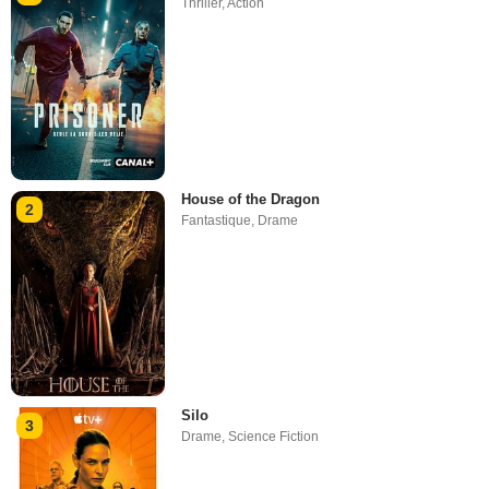
Thriller
,
Action
House of the Dragon
2
Fantastique
,
Drame
Silo
3
Drame
,
Science Fiction