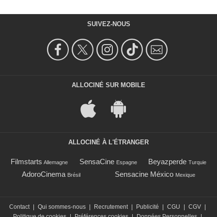
SUIVEZ-NOUS
ALLOCINÉ SUR MOBILE
ALLOCINÉ À L'ÉTRANGER
Filmstarts
SensaCine
Beyazperde
Allemagne
Espagne
Turquie
AdoroCinema
Sensacine México
Brésil
Mexique
Contact
|
Qui sommes-nous
|
Recrutement
|
Publicité
|
CGU
|
CGV
|
Politique de cookies
|
Préférences cookies
|
Données Personnelles
|