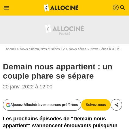
profil
menu
search
Accueil
News cinéma, films et séries TV
News séries
News Séries à la TV
Dema
Demain nous appartient : un
couple phare se sépare
20 janv. 2022 à 12:00
Ajoutez Allociné à vos sources préférées
Suivez-nous
Partag
Les prochains épisodes de "Demain nous
appartient" s’annoncent émouvants puisqu’un