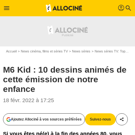
profil
menu
search
Accueil
News cinéma, films et séries TV
News séries
News séries TV: Top et Flop
M6 Kid : 10 dessins animés de
cette émission de notre
enfance
18 févr. 2022 à 17:25
Ajoutez Allociné à vos sources préférées
Suivez-nous
Partag
Si vous êtes né(e) à la fin des années 80, vous