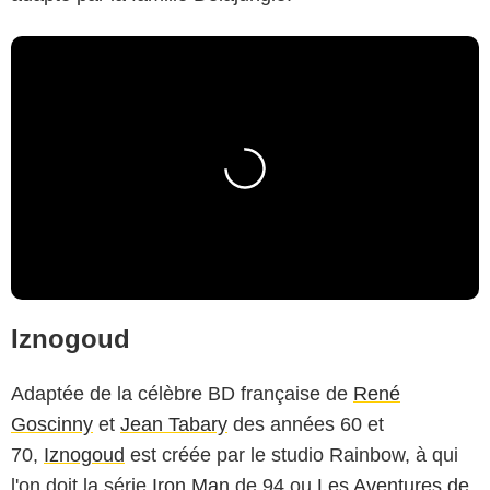
Iznogoud
Adaptée de la célèbre BD française de
René
Goscinny
et
Jean Tabary
des années 60 et
70,
Iznogoud
est créée par le studio Rainbow, à qui
l'on doit la série
Iron Man
de 94 ou
Les Aventures de