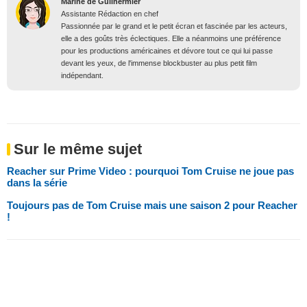
Marine de Guilhermier
Assistante Rédaction en chef
Passionnée par le grand et le petit écran et fascinée par les acteurs,
elle a des goûts très éclectiques. Elle a néanmoins une préférence
pour les productions américaines et dévore tout ce qui lui passe
devant les yeux, de l'immense blockbuster au plus petit film
indépendant.
Sur le même sujet
Reacher sur Prime Video : pourquoi Tom Cruise ne joue pas
dans la série
Toujours pas de Tom Cruise mais une saison 2 pour Reacher
!