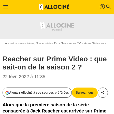
profil
menu
search
Accueil
News cinéma, films et séries TV
News séries TV
Actus Séries en streaming
Reacher sur Prime Video : que
sait-on de la saison 2 ?
22 févr. 2022 à 11:35
Amazon Studios
Ajoutez Allociné à vos sources préférées
Suivez-nous
Partag
Alors que la première saison de la série
consacrée à Jack Reacher est arrivée sur Prime