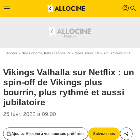
profil
menu
search
Accueil
News cinéma, films et séries TV
News séries TV
Actus Séries en streaming
Vikings Valhalla sur Netflix : un
spin-off de Vikings plus
bourrin, plus rythmé et aussi
jubilatoire
25 févr. 2022 à 09:00
Ajoutez Allociné à vos sources préférées
Suivez-nous
Partag