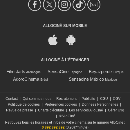
ALLOCINÉ SUR MOBILE
ALLOCINÉ À L'ÉTRANGER
Filmstarts
SensaCine
Beyazperde
Allemagne
Espagne
Turquie
AdoroCinema
Sensacine México
Brésil
Mexique
Contact
|
Qui sommes-nous
|
Recrutement
|
Publicité
|
CGU
|
CGV
|
Politique de cookies
|
Préférences cookies
|
Données Personnelles
|
Revue de presse
|
Charte d'écriture
|
Les services AlloCiné
|
Gérer Utiq
|
©AlloCiné
Retrouvez tous les horaires et infos de votre cinéma sur le numéro AlloCiné :
0 892 892 892
(0,90€/minute)