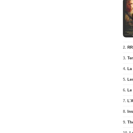
2.
RR
3.
Te
4.
La
5.
Les
6.
Le
7.
L'
8.
In
9.
Th
10.
L