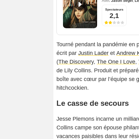
Avec
Jason Segel
,
Li
Spectateurs
2,1
Tourné pendant la pandémie en pl
écrit par
Justin Lader
et
Andrew K
(
The Discovery
,
The One I Love
,
de Lily Collins. Produit et prépar
boîte avec cœur par l’équipe se g
hitchcockien.
Le casse de secours
Jesse Plemons incarne un milliard
Collins campe son épouse philan
vacances paisibles dans leur rés