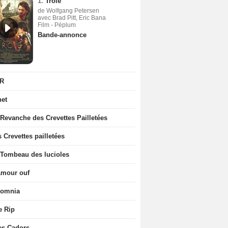
1.
Troie
de Wolfgang Petersen
avec Brad Pitt, Eric Bana
Film - Péplum
Bande-annonce
R
net
 Revanche des Crevettes Pailletées
 Crevettes pailletées
 Tombeau des lucioles
Amour ouf
somnia
e Rip
es Cadors