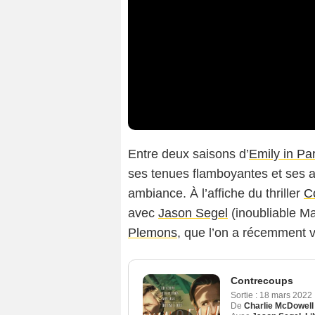
Entre deux saisons d’
Emily in Par
ses tenues flamboyantes et ses a
ambiance. À l’affiche du thriller
C
avec
Jason Segel
(inoubliable M
Plemons
, que l’on a récemment
Contrecoups
Sortie :
18 mars 2022
De
Charlie McDowell