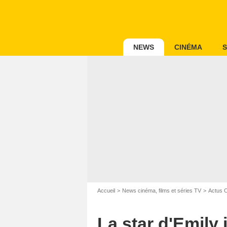
NEWS
CINÉMA
S
Accueil
News cinéma, films et séries TV
Actus 
La star d'Emily 