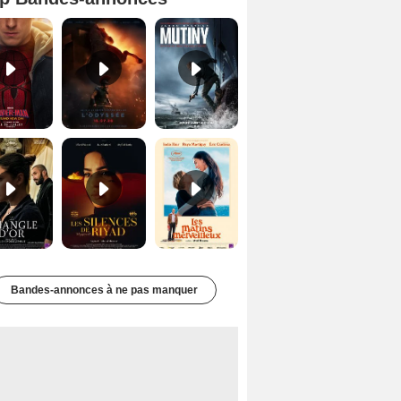
Spider-Man: Brand New Day Bande-annonce VO STFR
L'Odyssée Bande-annonce VO STFR
Mutiny Bande-annonce VO STFR
Le Triangle d'or Bande-annonce VF
Les Silences de Riyad Bande-annonce VO STFR
Les Matins merveilleux Bande-annonce VF
Bandes-annonces à ne pas manquer