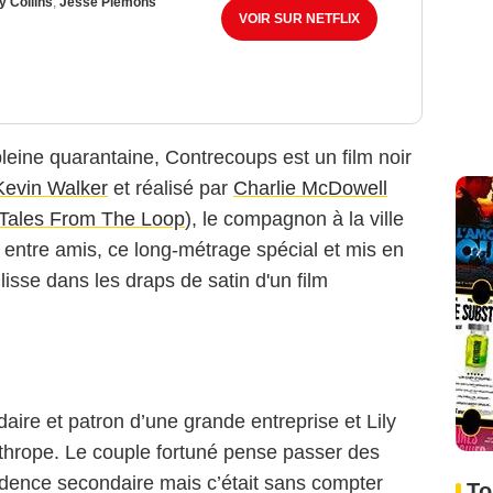
ly Collins
,
Jesse Plemons
VOIR SUR NETFLIX
eine quarantaine, Contrecoups est un film noir
evin Walker
et réalisé par
Charlie McDowell
Tales From The Loop
), le compagnon à la ville
é entre amis, ce long-métrage spécial et mis en
lisse dans les draps de satin d'un film
aire et patron d’une grande entreprise et Lily
thrope. Le couple fortuné pense passer des
idence secondaire mais c’était sans compter
To