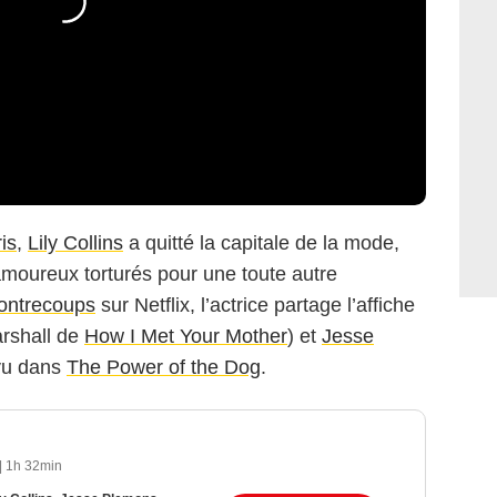
is
,
Lily Collins
a quitté la capitale de la mode,
moureux torturés pour une toute autre
ontrecoups
sur Netflix, l’actrice partage l’affiche
arshall de
How I Met Your Mother
) et
Jesse
 vu dans
The Power of the Dog
.
|
1h 32min