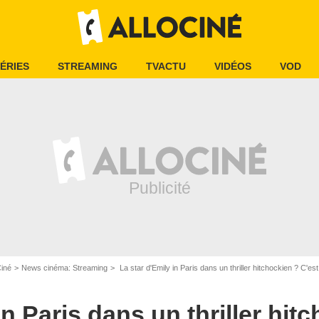
ÉRIES
STREAMING
TVACTU
VIDÉOS
VOD
Ciné
News cinéma: Streaming
La star d'Emily in Paris dans un thriller hitchockien ? C'es
in Paris dans un thriller hit