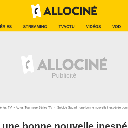
ÉRIES
STREAMING
TVACTU
VIDÉOS
VOD
 Entertainment Inc. All Rights Reserved
éries TV
Actus Tournage Séries TV
Suicide Squad : une bonne nouvelle inespérée pour
 une bonne nouvelle inespé