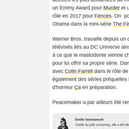
un Emmy Award pour
Murder
et 
rôle en 2017 pour
Fences
. On po
Obama dans la mini-série
The Fi
Warner Bros. travaille depuis un 
télévisés liés au DC Universe ain
à ce que le mastodonte vienne ch
pour lui offrir sa propre série. 
avec
Colin Farrell
dans le rôle d
également des séries préquelles li
d'horreur
Ça
en préparation.
Peacemaker a par ailleurs été r
Emilie Semiramoth
Cheffe du pôle streaming, elle a été b