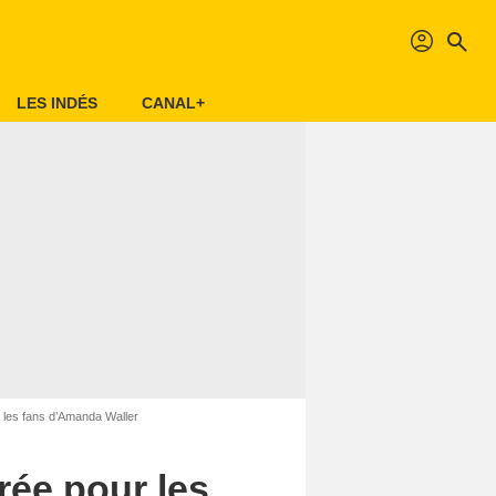
profil
search
LES INDÉS
CANAL+
 les fans d’Amanda Waller
rée pour les