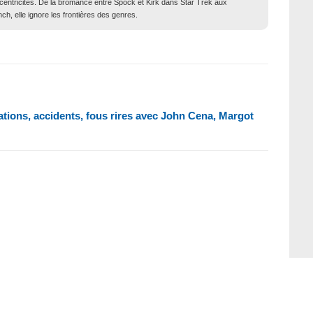
xcentricités. De la bromance entre Spock et Kirk dans Star Trek aux
ch, elle ignore les frontières des genres.
ations, accidents, fous rires avec John Cena, Margot