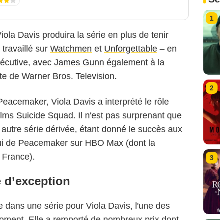
1
iola Davis produira la série en plus de tenir
 travaillé sur
Watchmen
et
Unforgettable
– en
exécutive, avec
James Gunn
également à la
tte de Warner Bros. Television.
2
eacemaker, Viola Davis a interprété le rôle
lms Suicide Squad. Il n'est pas surprenant que
 autre série dérivée, étant donné le succès aux
ui de Peacemaker sur HBO Max (dont la
n France).
3
e d’exception
 dans une série pour Viola Davis, l'une des
oment. Elle a remporté de nombreux prix dont