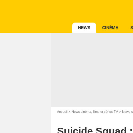
NEWS
CINÉMA
S
2021 Warner Bros.
Accueil
News cinéma, films et séries TV
News s
Suicide Squad :