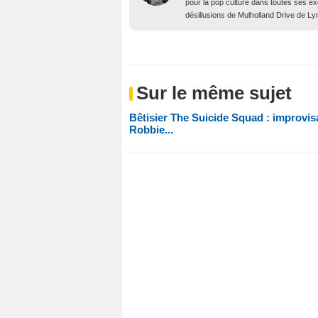
pour la pop culture dans toutes ses e
désillusions de Mulholland Drive de Lyn
Sur le même sujet
Bêtisier The Suicide Squad : improvis
Robbie...