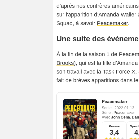
d’après nos confrères américains,
sur l'apparition d’Amanda Waller à
Squad, à savoir
Peacemaker
.
Une suite des évèneme
À la fin de la saison 1 de Peace
Brooks
), qui est la fille d’Aman
son travail avec la Task Force X, 
fait de brèves apparitions dans le
Peacemaker
Sortie :
2022-01-13
Série :
Peacemaker
Avec
John Cena
,
Dan
Presse
Spect
3,4
4