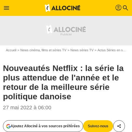
profil
menu
search
Accueil
News cinéma, films et séries TV
News séries TV
Actus Séries en streaming
Nouveautés Netflix : la série la
plus attendue de l'année et le
retour de la meilleure série
politique danoise
27 mai 2022 à 06:00
Ajoutez Allociné à vos sources préférées
Suivez-nous
Partag