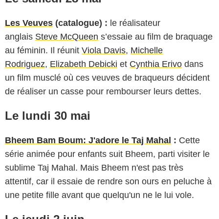
Les Veuves
(catalogue) :
le réalisateur
anglais
Steve McQueen
s’essaie au film de braquage
au féminin. Il réunit
Viola Davis
,
Michelle
Rodriguez
,
Elizabeth Debicki
et
Cynthia Erivo
dans
un film musclé où ces veuves de braqueurs décident
de réaliser un casse pour rembourser leurs dettes.
Le lundi 30 mai
Bheem Bam Boum: J'adore le Taj Mahal
:
Cette
série animée pour enfants suit Bheem, parti visiter le
sublime Taj Mahal. Mais Bheem n'est pas très
attentif, car il essaie de rendre son ours en peluche à
une petite fille avant que quelqu'un ne le lui vole.