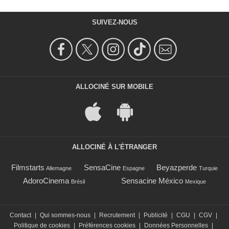
SUIVEZ-NOUS
ALLOCINÉ SUR MOBILE
ALLOCINÉ À L'ÉTRANGER
Filmstarts
SensaCine
Beyazperde
Allemagne
Espagne
Turquie
AdoroCinema
Sensacine México
Brésil
Mexique
Contact
|
Qui sommes-nous
|
Recrutement
|
Publicité
|
CGU
|
CGV
|
Politique de cookies
|
Préférences cookies
|
Données Personnelles
|