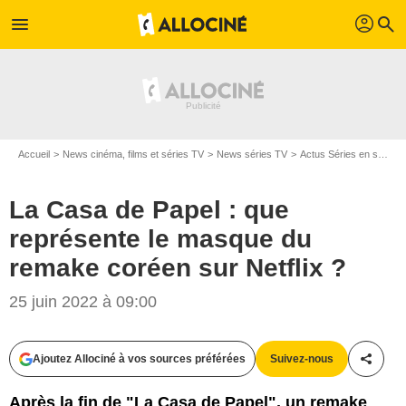
profil
menu
search
Accueil
News cinéma, films et séries TV
News séries TV
Actus Séries en streaming
La Casa de Papel : que
représente le masque du
remake coréen sur Netflix ?
25 juin 2022 à 09:00
Ajoutez Allociné à vos sources préférées
Suivez-nous
Partag
Après la fin de "La Casa de Papel", un remake