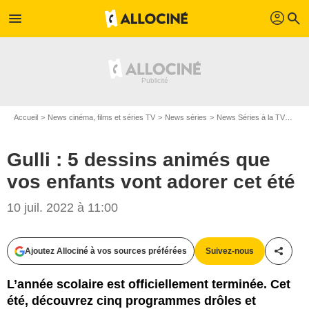
profil
menu
search
Accueil
News cinéma, films et séries TV
News séries
News Séries à la TV
Gull
Gulli : 5 dessins animés que
vos enfants vont adorer cet été
10 juil. 2022 à 11:00
Ajoutez Allociné à vos sources préférées
Suivez-nous
Partag
L’année scolaire est officiellement terminée. Cet
été, découvrez cinq programmes drôles et